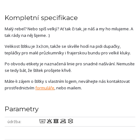
Kompletní specifikace
Malý rebel? Nebo spíš velký? Ať tak či tak, je náš a my ho milujeme. A
tak rády na něj šijeme. :)
Velikost štítku je 3x3cm, takže se skvěle hodí na pidi dupačky,
tepláčky pro malé průzkumníky i frajerskou bundu pro velké kluky.
Po obvodu etikety je naznačená linie pro snadné našívání. Nemusíte
se tedy bát, že štítek prošijete křivě.
Máte-li zájem o štítky s vlastním logem, neváhejte nás kontaktovat
prostřednictvím
formuláře
, nebo mailem.
Parametry
wodmU
údržba