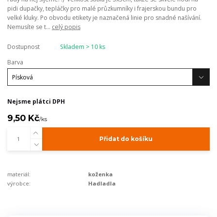
pidi dupačky, tepláčky pro malé průzkumníky i frajerskou bundu pro
velké kluky. Po obvodu etikety je naznačená linie pro snadné našívání.
Nemusíte se t...
celý popis
Dostupnost
Skladem > 10 ks
Barva
Nejsme plátci DPH
9,50 Kč
/
ks
Přidat do košíku
materiál:
koženka
výrobce:
Hadladla