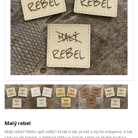
Malý rebel
Malý rebel? Nebo spíš velký? Ať tak či tak, je náš a my ho milujeme. A tak
rády na něj šijeme. :) Velikost štítku je 3x3cm, takže se skvěle hodí na