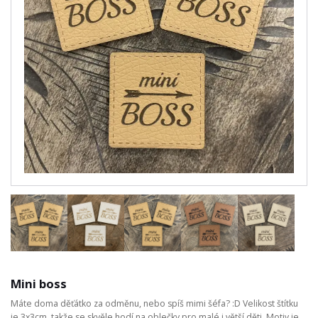
Mini boss
Máte doma děťátko za odměnu, nebo spíš mimi šéfa? :D Velikost štítku
je 3x3cm, takže se skvěle hodí na oblečky pro malé i větší děti. Motiv je