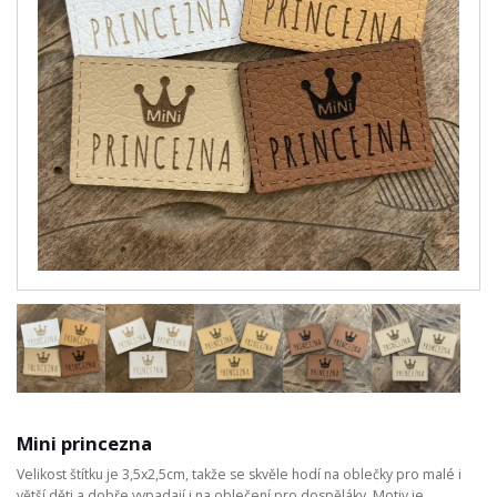
Mini princezna
Velikost štítku je 3,5x2,5cm, takže se skvěle hodí na oblečky pro malé i
větší děti a dobře vypadají i na oblečení pro dospěláky. Motiv je