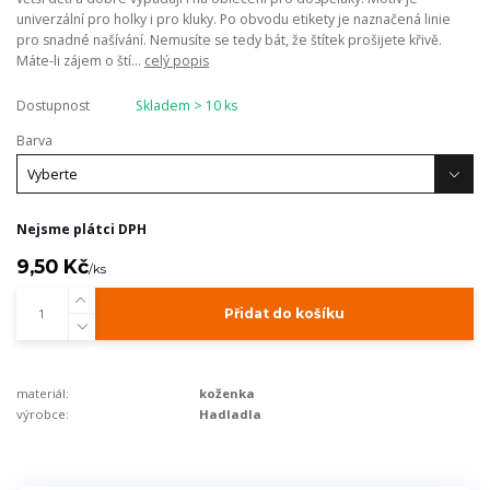
univerzální pro holky i pro kluky. Po obvodu etikety je naznačená linie
pro snadné našívání. Nemusíte se tedy bát, že štítek prošijete křivě.
Máte-li zájem o ští...
celý popis
Dostupnost
Skladem > 10 ks
Barva
Nejsme plátci DPH
9,50 Kč
/
ks
Přidat do košíku
materiál:
koženka
výrobce:
Hadladla