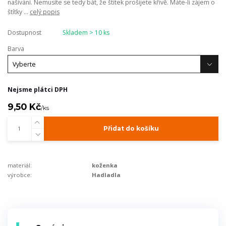
našívání. Nemusíte se tedy bát, že štítek prošijete křivě. Máte-li zájem o
štítky ...
celý popis
Dostupnost
Skladem > 10 ks
Barva
Nejsme plátci DPH
9,50 Kč
/
ks
Přidat do košíku
materiál:
koženka
výrobce:
Hadladla