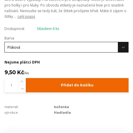
pro holky i pro kluky. Po obvodu etikety je naznačená linie pro snadné
našívání. Nemusíte se tedy bát, že štítek prošijete křivě. Máte-li zájem o
štítky ...
celý popis
Dostupnost
Skladem 6 ks
Barva
Nejsme plátci DPH
9,50 Kč
/
ks
Přidat do košíku
materiál:
koženka
výrobce:
Hadladla