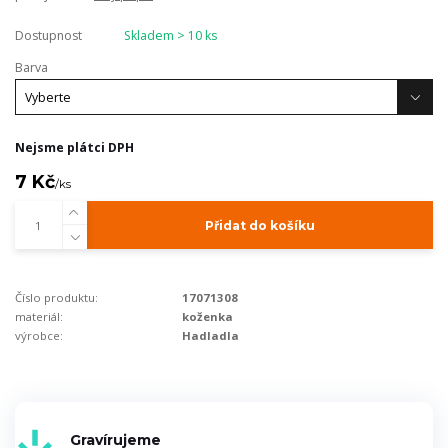
Dostupnost
Skladem > 10 ks
Barva
Nejsme plátci DPH
7 Kč
/
ks
Přidat do košíku
Číslo produktu:
17071308
materiál:
koženka
výrobce:
Hadladla
Gravírujeme