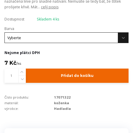
naznačená linie pro snadné našívání. Nemusíte se tedy bát, že štítek
prošijete křivě. Mát...
celý popis
Dostupnost
Skladem 4 ks
Barva
Nejsme plátci DPH
7 Kč
/
ks
Přidat do košíku
Číslo produktu:
17071322
materiál:
koženka
výrobce:
Hadladla