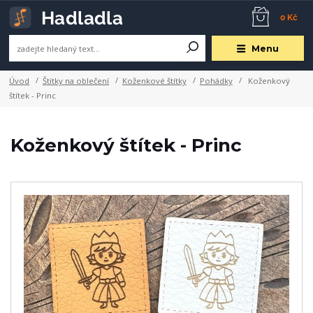
0 Kč
Menu
Úvod
Štítky na oblečení
Koženkové štítky
Pohádky
Koženkový
štítek - Princ
Koženkový štítek - Princ