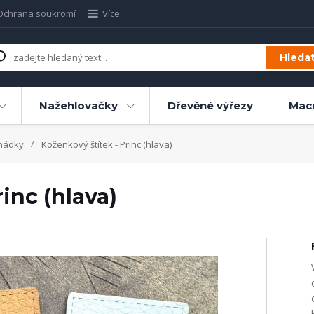
Ochrana soukromí
Více
Hleda
Nažehlovačky
Dřevěné výřezy
Mac
hádky
Koženkový štítek - Princ (hlava)
inc (hlava)