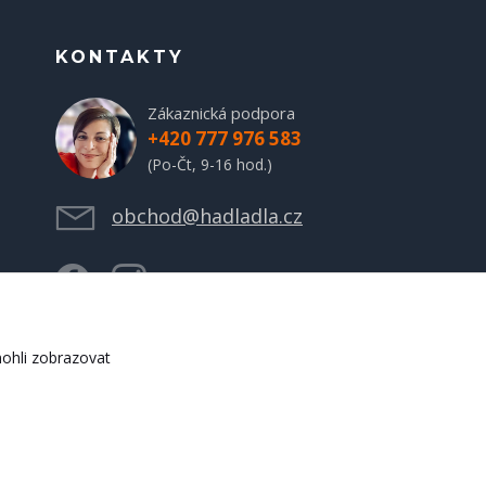
KONTAKTY
Zákaznická podpora
+420 777 976 583
(Po-Čt, 9-16 hod.)
obchod@hadladla.cz
ohli zobrazovat