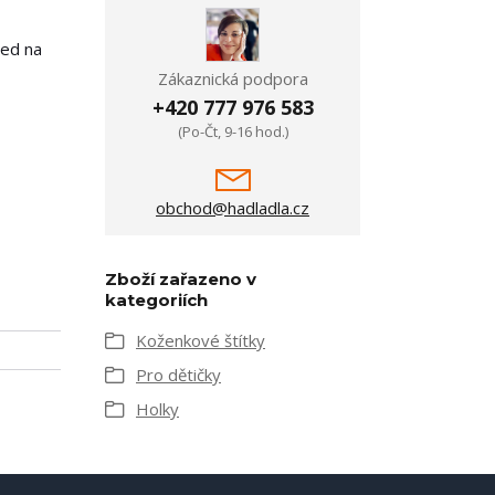
ned na
Zákaznická podpora
+420 777 976 583
(Po-Čt, 9-16 hod.)
obchod@hadladla.cz
Zboží zařazeno v
kategoriích
Koženkové štítky
Pro dětičky
Holky