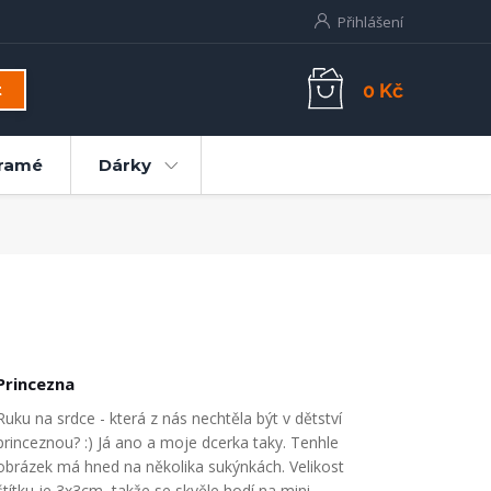
Přihlášení
0 Kč
t
ramé
Dárky
Princezna
Ruku na srdce - která z nás nechtěla být v dětství
princeznou? :) Já ano a moje dcerka taky. Tenhle
obrázek má hned na několika sukýnkách. Velikost
štítku je 3x3cm, takže se skvěle hodí na mini