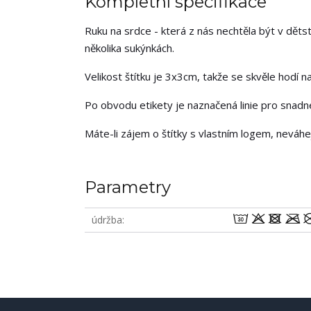
Kompletní specifikace
Ruku na srdce - která z nás nechtěla být v děts
několika sukýnkách.
Velikost štítku je 3x3cm, takže se skvěle hodí na
Po obvodu etikety je naznačená linie pro snadné 
Máte-li zájem o štítky s vlastním logem, neváh
Parametry
wodm
údržba