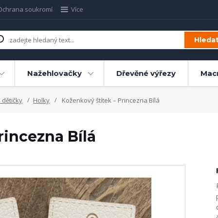
Ochrana soukromí
Více
Hleda
Nažehlovačky
Dřevěné výřezy
Mac
 dětičky
Holky
Koženkový štítek – Princezna Bílá
rincezna Bílá