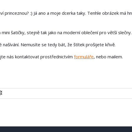
tví princeznou? :) Já ano a moje dcerka taky. Tenhle obrázek má h
 mini šatičky, stejně tak jako na moderní oblečení pro větší slečny.
našívání. Nemusíte se tedy bát, že štítek prošijete křivě.
ejte nás kontaktovat prostřednictvím
formuláře
, nebo mailem.
U