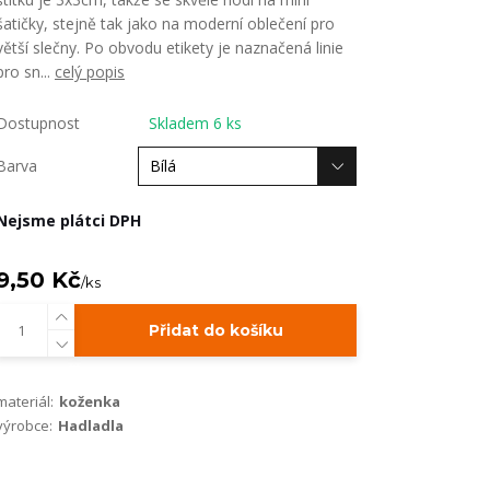
šatičky, stejně tak jako na moderní oblečení pro
větší slečny. Po obvodu etikety je naznačená linie
pro sn...
celý popis
Dostupnost
Skladem 6 ks
Barva
Nejsme plátci DPH
9,50 Kč
/
ks
Přidat do košíku
materiál:
koženka
výrobce:
Hadladla