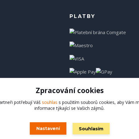
PLATBY
Zpracování cookies
rtneři potřebují Váš
souhlas
s použitím souborů cookies, aby Vám m
informace týkající se Vašich zájmů.
Hadladla.cz
Nastavení
Souhlasím
Vytvořeno na
Eshop-rychle.cz