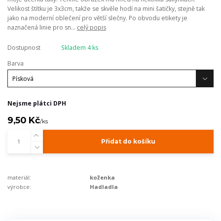
Velikost štítku je 3x3cm, takže se skvěle hodí na mini šatičky, stejně tak
jako na moderní oblečení pro větší slečny. Po obvodu etikety je
naznačená linie pro sn...
celý popis
Dostupnost
Skladem 4 ks
Barva
Nejsme plátci DPH
9,50 Kč
/
ks
Přidat do košíku
materiál:
koženka
výrobce:
Hadladla