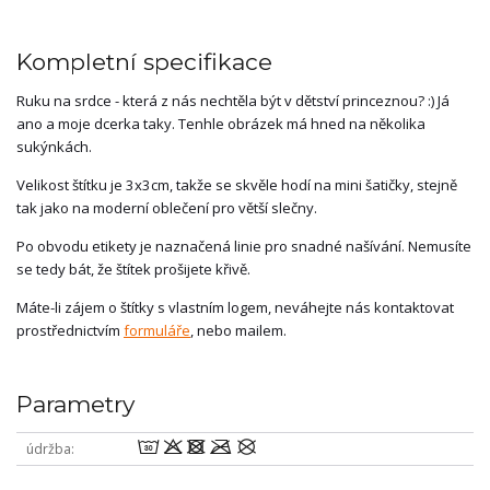
Kompletní specifikace
Ruku na srdce - která z nás nechtěla být v dětství princeznou? :) Já
ano a moje dcerka taky. Tenhle obrázek má hned na několika
sukýnkách.
Velikost štítku je 3x3cm, takže se skvěle hodí na mini šatičky, stejně
tak jako na moderní oblečení pro větší slečny.
Po obvodu etikety je naznačená linie pro snadné našívání. Nemusíte
se tedy bát, že štítek prošijete křivě.
Máte-li zájem o štítky s vlastním logem, neváhejte nás kontaktovat
prostřednictvím
formuláře
, nebo mailem.
Parametry
wodmU
údržba