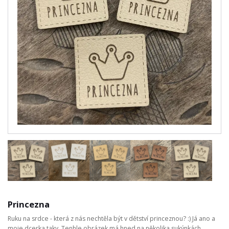
Princezna
Ruku na srdce - která z nás nechtěla být v dětství princeznou? :) Já ano a
moje dcerka taky. Tenhle obrázek má hned na několika sukýnkách.