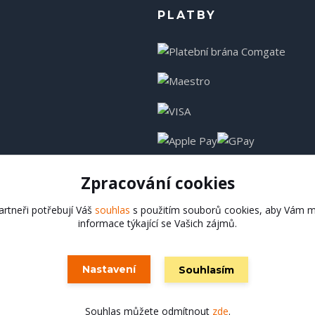
PLATBY
Zpracování cookies
rtneři potřebují Váš
souhlas
s použitím souborů cookies, aby Vám m
informace týkající se Vašich zájmů.
Hadladla.cz
Nastavení
Souhlasím
Vytvořeno na
Eshop-rychle.cz
Souhlas můžete odmítnout
zde
.