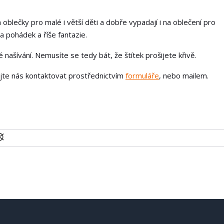
 oblečky pro malé i větší děti a dobře vypadají i na oblečení pro
a pohádek a říše fantazie.
našívání. Nemusíte se tedy bát, že štítek prošijete křivě.
ejte nás kontaktovat prostřednictvím
formuláře
, nebo mailem.
U