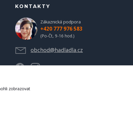
KONTAKTY
Zákaznická podpora
+420 777 976 583
(Po-Čt, 9-16 hod.)
obchod@hadladla.cz
ohli zobrazovat