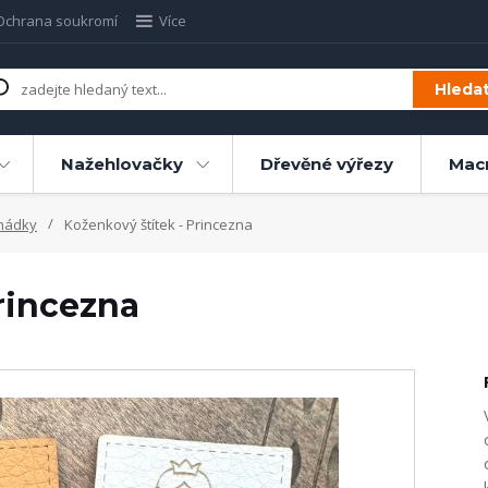
Ochrana soukromí
Více
Hleda
Nažehlovačky
Dřevěné výřezy
Mac
hádky
Koženkový štítek - Princezna
rincezna