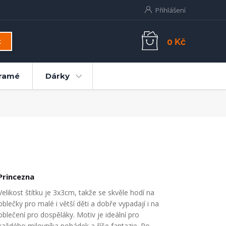
Přihlášení
0 Kč
t
ramé
Dárky
Princezna
Velikost štítku je 3x3cm, takže se skvěle hodí na
oblečky pro malé i větší děti a dobře vypadají i na
oblečení pro dospěláky. Motiv je ideální pro
každého milovníka pohádek a říše fantazie. Po