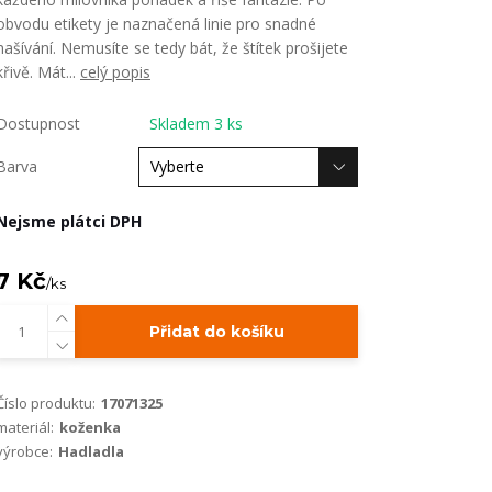
obvodu etikety je naznačená linie pro snadné
našívání. Nemusíte se tedy bát, že štítek prošijete
křivě. Mát...
celý popis
Dostupnost
Skladem 3 ks
Barva
Nejsme plátci DPH
7 Kč
/
ks
Přidat do košíku
Číslo produktu:
17071325
materiál:
koženka
výrobce:
Hadladla