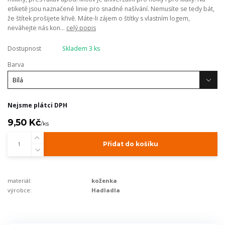
etiketě jsou naznačené linie pro snadné našívání. Nemusíte se tedy bát,
že štítek prošijete křivě. Máte-li zájem o štítky s vlastním logem,
neváhejte nás kon...
celý popis
Dostupnost
Skladem 3 ks
Barva
Nejsme plátci DPH
9,50 Kč
/
ks
Přidat do košíku
materiál:
koženka
výrobce:
Hadladla