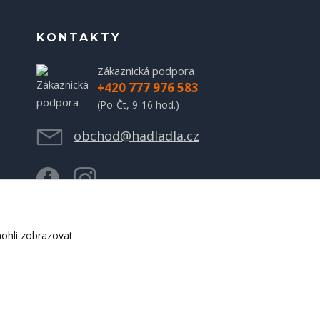
KONTAKTY
Zákaznická podpora
+420 777 976 583
(Po-Čt, 9-16 hod.)
obchod@hadladla.cz
ohli zobrazovat