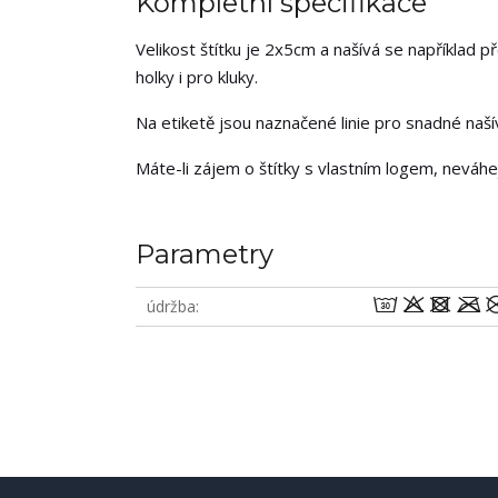
Kompletní specifikace
Velikost štítku je 2x5cm a našívá se například p
holky i pro kluky.
Na etiketě jsou naznačené linie pro snadné našív
Máte-li zájem o štítky s vlastním logem, neváh
Parametry
wodm
údržba