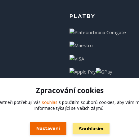
PLATBY
Zpracování cookies
rtneři potřebují Váš
souhlas
s použitím souborů cookies, aby Vám m
informace týkající se Vašich zájmů.
Hadladla.cz
Nastavení
Souhlasím
Vytvořeno na
Eshop-rychle.cz