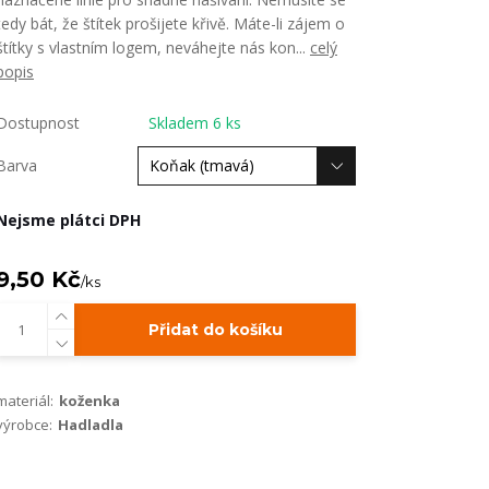
tedy bát, že štítek prošijete křivě. Máte-li zájem o
štítky s vlastním logem, neváhejte nás kon...
celý
popis
Dostupnost
Skladem 6 ks
Barva
Nejsme plátci DPH
9,50 Kč
/
ks
Přidat do košíku
materiál:
koženka
výrobce:
Hadladla