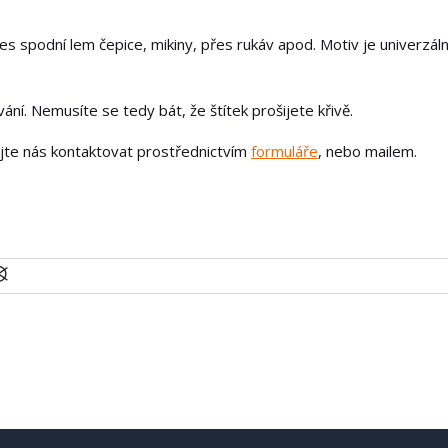
řes spodní lem čepice, mikiny, přes rukáv apod. Motiv je univerzáln
ání. Nemusíte se tedy bát, že štítek prošijete křivě.
ejte nás kontaktovat prostřednictvím
formuláře
, nebo mailem.
U