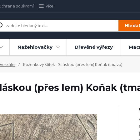
Ochrana soukromí
Více
Hleda
Nažehlovačky
Dřevěné výřezy
Mac
verzální
Koženkový štítek - S láskou (přes lem) Koňak (tmavá)
 láskou (přes lem) Koňak (tm