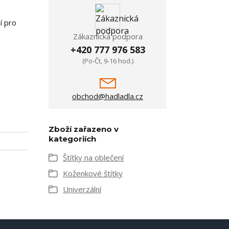
í pro
Zákaznická podpora
+420 777 976 583
(Po-Čt, 9-16 hod.)
obchod@hadladla.cz
Zboží zařazeno v
kategoriích
Štítky na oblečení
Koženkové štítky
Univerzální