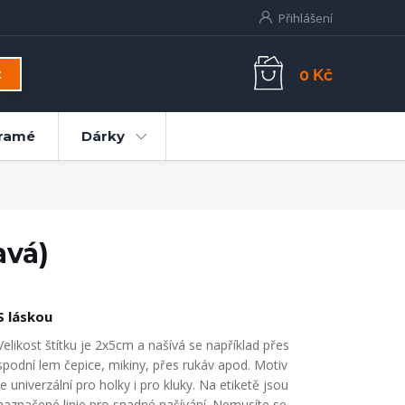
Přihlášení
0 Kč
t
ramé
Dárky
avá)
S láskou
Velikost štítku je 2x5cm a našívá se například přes
spodní lem čepice, mikiny, přes rukáv apod. Motiv
je univerzální pro holky i pro kluky. Na etiketě jsou
naznačené linie pro snadné našívání. Nemusíte se