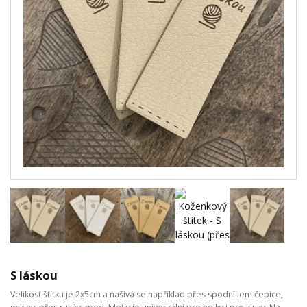
S láskou
Velikost štítku je 2x5cm a našívá se například přes spodní lem čepice,