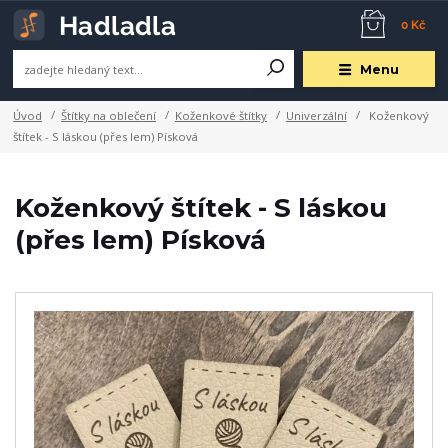
0 Kč
Menu
Úvod
Štítky na oblečení
Koženkové štítky
Univerzální
Koženkový
štítek - S láskou (přes lem) Písková
Koženkový štítek - S láskou
(přes lem) Písková