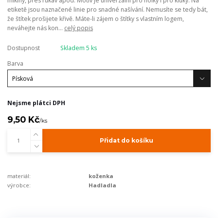
mikiny, přes rukáv apod. Motiv je univerzální pro holky i pro kluky. Na
etiketě jsou naznačené linie pro snadné našívání. Nemusíte se tedy bát,
že štítek prošijete křivě. Máte-li zájem o štítky s vlastním logem,
neváhejte nás kon...
celý popis
Dostupnost
Skladem 5 ks
Barva
Nejsme plátci DPH
9,50 Kč
/
ks
Přidat do košíku
materiál:
koženka
výrobce:
Hadladla