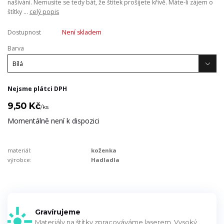
našívání. Nemusíte se tedy bát, že štítek prošijete křivě. Máte-li zájem o
štítky ...
celý popis
Dostupnost
Není skladem
Barva
Nejsme plátci DPH
9,50 Kč
/
ks
Momentálně není k dispozici
materiál:
koženka
výrobce:
Hadladla
Gravírujeme
Materiály na štítky zpracováváme laserem. Vysoký