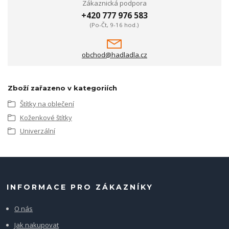
Zákaznická podpora
+420 777 976 583
(Po-Čt, 9-16 hod.)
obchod@hadladla.cz
Zboží zařazeno v kategoriích
Štítky na oblečení
Koženkové štítky
Univerzální
INFORMACE PRO ZÁKAZNÍKY
O nás
Jak nakupovat