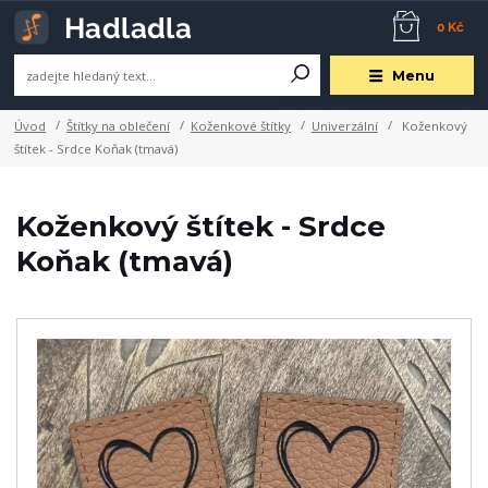
0 Kč
Menu
Úvod
Štítky na oblečení
Koženkové štítky
Univerzální
Koženkový
štítek - Srdce Koňak (tmavá)
Koženkový štítek - Srdce
Koňak (tmavá)