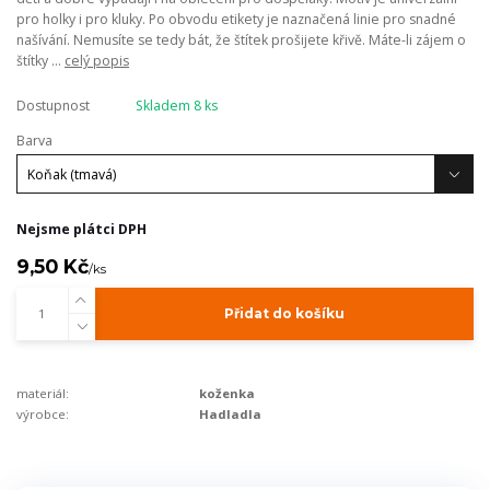
pro holky i pro kluky. Po obvodu etikety je naznačená linie pro snadné
našívání. Nemusíte se tedy bát, že štítek prošijete křivě. Máte-li zájem o
štítky ...
celý popis
Dostupnost
Skladem 8 ks
Barva
Nejsme plátci DPH
9,50 Kč
/
ks
Přidat do košíku
materiál:
koženka
výrobce:
Hadladla