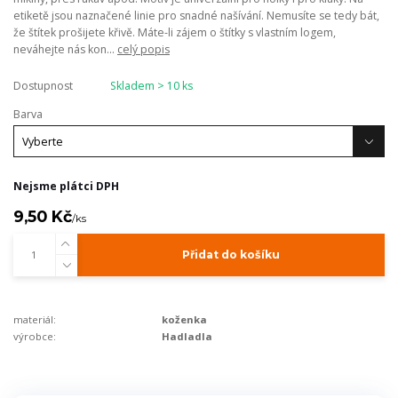
etiketě jsou naznačené linie pro snadné našívání. Nemusíte se tedy bát,
že štítek prošijete křivě. Máte-li zájem o štítky s vlastním logem,
neváhejte nás kon...
celý popis
Dostupnost
Skladem > 10 ks
Barva
Nejsme plátci DPH
9,50 Kč
/
ks
Přidat do košíku
materiál:
koženka
výrobce:
Hadladla