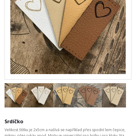
Srdíčko
Velikost štítku je 2x5cm a našívá se například přes spodní lem čepice,
mikiny, přes rukáv apod. Motiv je univerzální pro holky i pro kluky. Na