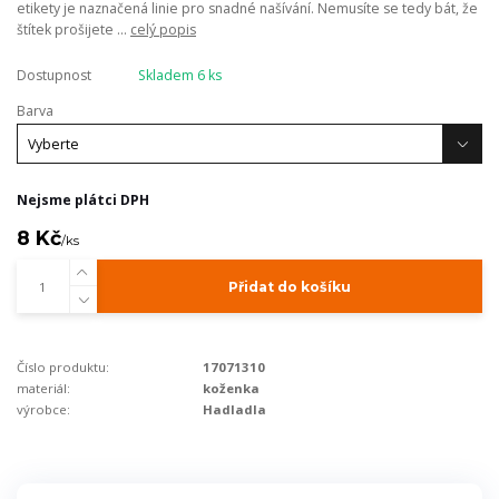
etikety je naznačená linie pro snadné našívání. Nemusíte se tedy bát, že
štítek prošijete ...
celý popis
Dostupnost
Skladem 6 ks
Barva
Nejsme plátci DPH
8 Kč
/
ks
Přidat do košíku
Číslo produktu:
17071310
materiál:
koženka
výrobce:
Hadladla