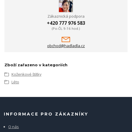
Zákaznická podpora
+420 777 976 583
(Po-Čt, 9-16 hod.)
obchod@hadladla.cz
Zboží zařazeno v kategoriích
Koženkové štítky
Léto
INFORMACE PRO ZÁKAZNÍKY
O nás