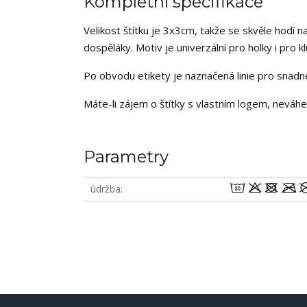
Kompletní specifikace
Velikost štítku je 3x3cm, takže se skvěle hodí na
dospěláky. Motiv je univerzální pro holky i pro kl
Po obvodu etikety je naznačená linie pro snadné 
Máte-li zájem o štítky s vlastním logem, neváh
Parametry
wodm
údržba