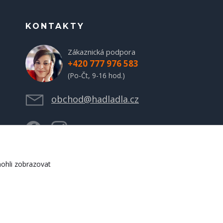
KONTAKTY
Zákaznická podpora
+420 777 976 583
(Po-Čt, 9-16 hod.)
obchod@hadladla.cz
ohli zobrazovat