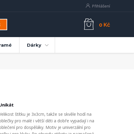
Přihlášení
0 Kč
t
ramé
Dárky
Unikát
Velikost štítku je 3x3cm, takže se skvěle hodí na
oblečky pro malé i větší děti a dobře vypadají i na
oblečení pro dospěláky. Motiv je univerzální pro
holky i pro kluky. Po obvodu etikety je naznačená