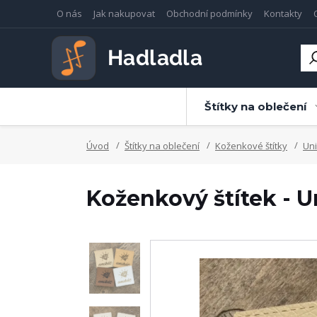
O nás
Jak nakupovat
Obchodní podmínky
Kontakty
Štítky na oblečení
Úvod
Štítky na oblečení
Koženkové štítky
Uni
Koženkový štítek - U