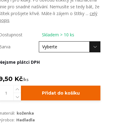
linie pro snadné našívání. Nemusíte se tedy bát, že
štítek prošijete křivě. Máte-li zájem o štítky ...
celý
popis
Dostupnost
Skladem > 10 ks
Barva
Nejsme plátci DPH
9,50 Kč
/
ks
Přidat do košíku
materiál:
koženka
výrobce:
Hadladla