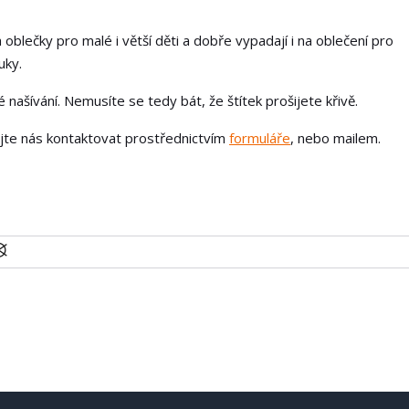
 oblečky pro malé i větší děti a dobře vypadají i na oblečení pro
uky.
našívání. Nemusíte se tedy bát, že štítek prošijete křivě.
ejte nás kontaktovat prostřednictvím
formuláře
, nebo mailem.
U