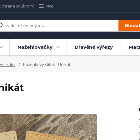
Ochrana soukromí
Více
Hleda
Nažehlovačky
Dřevěné výřezy
Mac
verzální
Koženkový štítek - Unikát
nikát