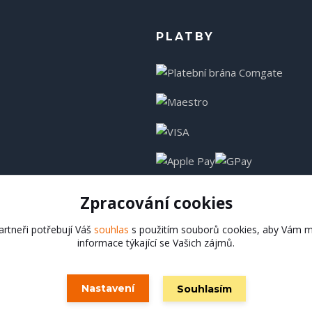
PLATBY
Zpracování cookies
rtneři potřebují Váš
souhlas
s použitím souborů cookies, aby Vám m
informace týkající se Vašich zájmů.
Hadladla.cz
Nastavení
Souhlasím
Vytvořeno na
Eshop-rychle.cz