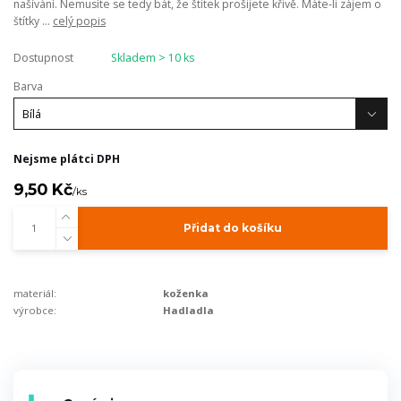
našívání. Nemusíte se tedy bát, že štítek prošijete křivě. Máte-li zájem o
štítky ...
celý popis
Dostupnost
Skladem > 10 ks
Barva
Nejsme plátci DPH
9,50 Kč
/
ks
Přidat do košíku
materiál:
koženka
výrobce:
Hadladla