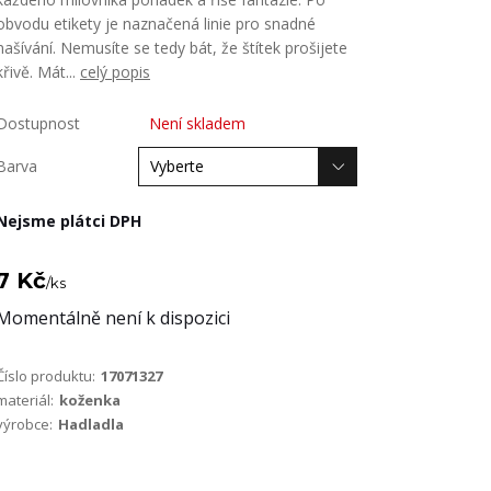
obvodu etikety je naznačená linie pro snadné
našívání. Nemusíte se tedy bát, že štítek prošijete
křivě. Mát...
celý popis
Dostupnost
Není skladem
Barva
Nejsme plátci DPH
7 Kč
/
ks
Momentálně není k dispozici
Číslo produktu:
17071327
materiál:
koženka
výrobce:
Hadladla