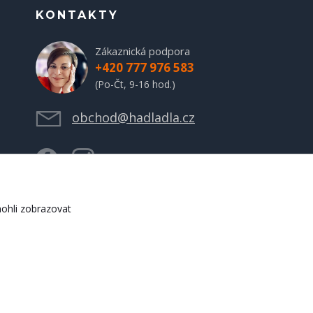
KONTAKTY
Zákaznická podpora
+420 777 976 583
(Po-Čt, 9-16 hod.)
obchod@hadladla.cz
ohli zobrazovat