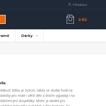
Přihlášení
0 Kč
t
ramé
Dárky
Víla
Velikost štítku je 3x3cm, takže se skvěle hodí na
oblečky pro malé i větší děti a dobře vypadají i na
oblečení pro dospěláky. Motiv je ideální pro
každého milovníka pohádek a říše fantazie. Po