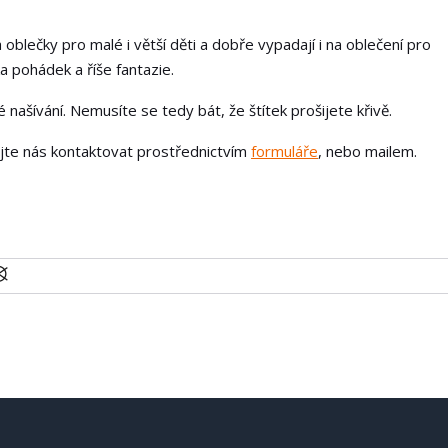
 oblečky pro malé i větší děti a dobře vypadají i na oblečení pro
a pohádek a říše fantazie.
našívání. Nemusíte se tedy bát, že štítek prošijete křivě.
ejte nás kontaktovat prostřednictvím
formuláře
, nebo mailem.
U