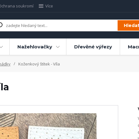
Ochrana soukromí
Více
Hleda
Nažehlovačky
Dřevěné výřezy
Mac
hádky
Koženkový štítek - Víla
la