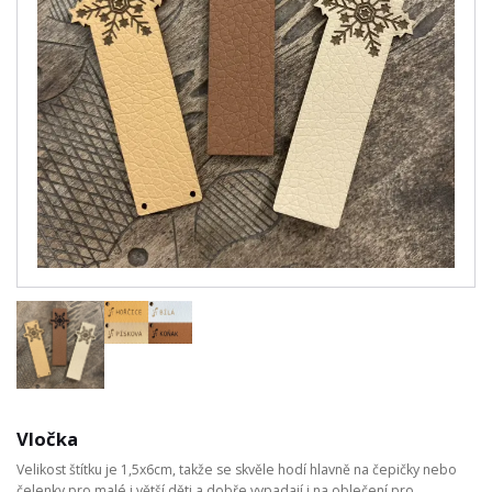
Vločka
Velikost štítku je 1,5x6cm, takže se skvěle hodí hlavně na čepičky nebo
čelenky pro malé i větší děti a dobře vypadají i na oblečení pro