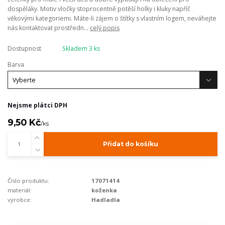
dospěláky. Motiv vločky stoprocentně potěší holky i kluky napříč
věkovými kategoriemi. Máte-li zájem o štítky s vlastním logem, neváhejte
nás kontaktovat prostředn...
celý popis
Dostupnost
Skladem 3 ks
Barva
Nejsme plátci DPH
9,50 Kč
/
ks
Přidat do košíku
Číslo produktu:
17071414
materiál:
koženka
výrobce:
Hadladla