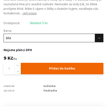
naznačená linie pro snadné našívání. Nemusíte se tedy bát, že štítek
prošijete křivě. Máte-li zájem o štítky s vlastním logem, neváhejte nás
kontaktovat...
celý popis
Dostupnost
Skladem 5 ks
Barva
Nejsme plátci DPH
9 Kč
/
ks
Přidat do košíku
materiál:
koženka
výrobce:
Hadladla