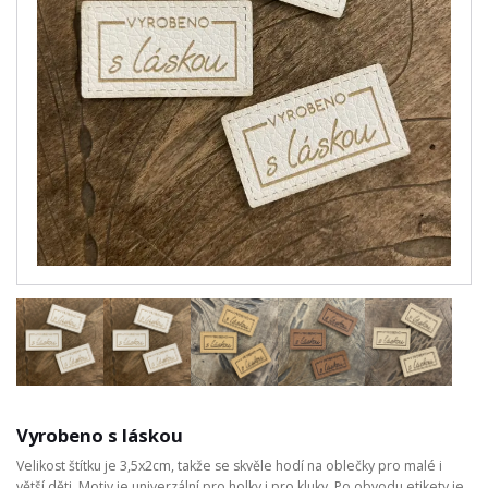
Vyrobeno s láskou
Velikost štítku je 3,5x2cm, takže se skvěle hodí na oblečky pro malé i
větší děti. Motiv je univerzální pro holky i pro kluky. Po obvodu etikety je