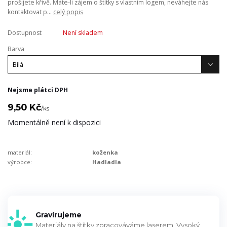
prošijete křivě. Máte-li zájem o štítky s vlastním logem, neváhejte nás
kontaktovat p...
celý popis
Dostupnost
Není skladem
Barva
Nejsme plátci DPH
9,50 Kč
/
ks
Momentálně není k dispozici
materiál:
koženka
výrobce:
Hadladla
Gravírujeme
Materiály na štítky zpracováváme laserem. Vysoký