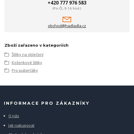
+420 777 976 583
(Po-Čt, 9-16 hod.)
obchod@hadladla.cz
Zboží zařazeno v kategoriích
Štítky na oblečení
Koženkové štítky
Pro puberťáky
INFORMACE PRO ZÁKAZNÍKY
O nás
Jak nakupovat