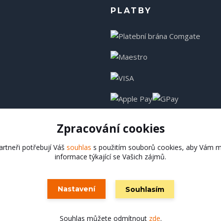
PLATBY
Zpracování cookies
rtneři potřebují Váš
souhlas
s použitím souborů cookies, aby Vám m
informace týkající se Vašich zájmů.
Hadladla.cz
Nastavení
Souhlasím
Vytvořeno na
Eshop-rychle.cz
Souhlas můžete odmítnout
zde
.