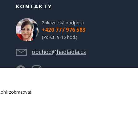
KONTAKTY
Zákaznická podpora
+420 777 976 583
(Po-Čt, 9-16 hod.)
obchod@hadladla.cz
ohli zobrazovat