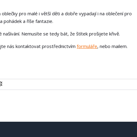
 oblečky pro malé i větší děti a dobře vypadají i na oblečení pro
a pohádek a říše fantazie.
našívání. Nemusíte se tedy bát, že štítek prošijete křivě.
ejte nás kontaktovat prostřednictvím
formuláře
, nebo mailem.
U