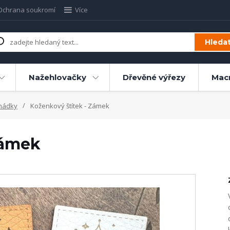
Ochrana soukromí
Více
Hleda
Nažehlovačky
Dřevěné výřezy
Mac
hádky
Koženkový štítek - Zámek
Zámek