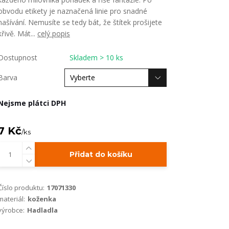
obvodu etikety je naznačená linie pro snadné
našívání. Nemusíte se tedy bát, že štítek prošijete
křivě. Mát...
celý popis
Dostupnost
Skladem > 10 ks
Barva
Nejsme plátci DPH
7 Kč
/
ks
Přidat do košíku
Číslo produktu:
17071330
materiál:
koženka
výrobce:
Hadladla