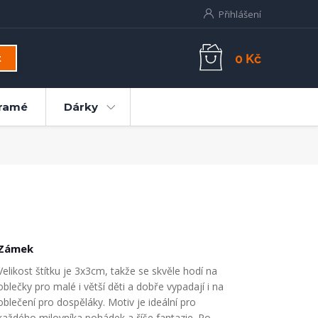
Přihlášení
0 Kč
t
ramé
Dárky
Zámek
Velikost štítku je 3x3cm, takže se skvěle hodí na
oblečky pro malé i větší děti a dobře vypadají i na
oblečení pro dospěláky. Motiv je ideální pro
každého milovníka pohádek a říše fantazie. Po