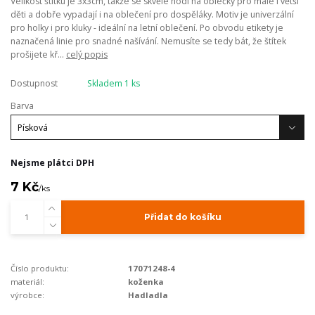
Velikost štítku je 3x3cm, takže se skvěle hodí na oblečky pro malé i větší
děti a dobře vypadají i na oblečení pro dospěláky. Motiv je univerzální
pro holky i pro kluky - ideální na letní oblečení. Po obvodu etikety je
naznačená linie pro snadné našívání. Nemusíte se tedy bát, že štítek
prošijete kř...
celý popis
Dostupnost
Skladem 1 ks
Barva
Nejsme plátci DPH
7 Kč
/
ks
Přidat do košíku
Číslo produktu:
17071248-4
materiál:
koženka
výrobce:
Hadladla