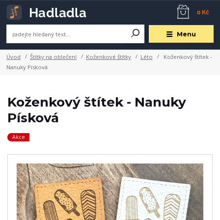
0 Kč
Menu
Úvod
Štítky na oblečení
Koženkové štítky
Léto
Koženkový štítek -
Nanuky Písková
Koženkový štítek - Nanuky
Písková
Akce