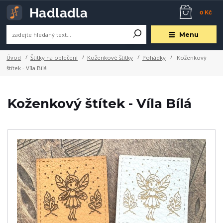
0 Kč
Menu
Úvod
Štítky na oblečení
Koženkové štítky
Pohádky
Koženkový
štítek - Víla Bílá
Koženkový štítek - Víla Bílá