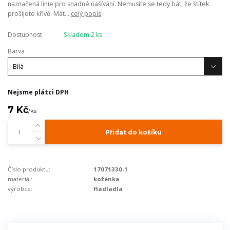
naznačená linie pro snadné našívání. Nemusíte se tedy bát, že štítek
prošijete křivě. Mát...
celý popis
Dostupnost
Skladem 2 ks
Barva
Nejsme plátci DPH
7 Kč
/
ks
Přidat do košíku
Číslo produktu:
17071330-1
materiál:
koženka
výrobce:
Hadladla