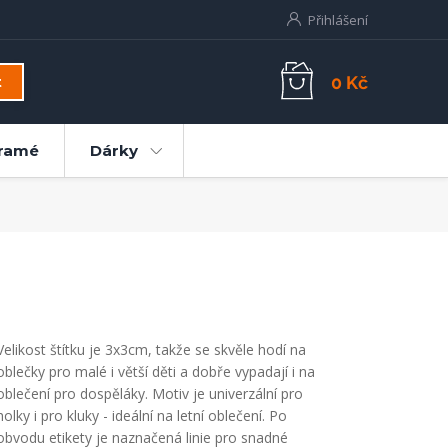
Přihlášení
0 Kč
t
ramé
Dárky
Velikost štítku je 3x3cm, takže se skvěle hodí na
oblečky pro malé i větší děti a dobře vypadají i na
oblečení pro dospěláky. Motiv je univerzální pro
holky i pro kluky - ideální na letní oblečení. Po
obvodu etikety je naznačená linie pro snadné