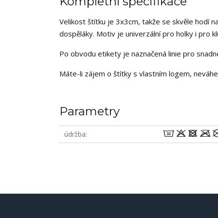
Kompletní specifikace
Velikost štítku je 3x3cm, takže se skvěle hodí na
dospěláky. Motiv je univerzální pro holky i pro klu
Po obvodu etikety je naznačená linie pro snadné 
Máte-li zájem o štítky s vlastním logem, neváh
Parametry
wodm
údržba