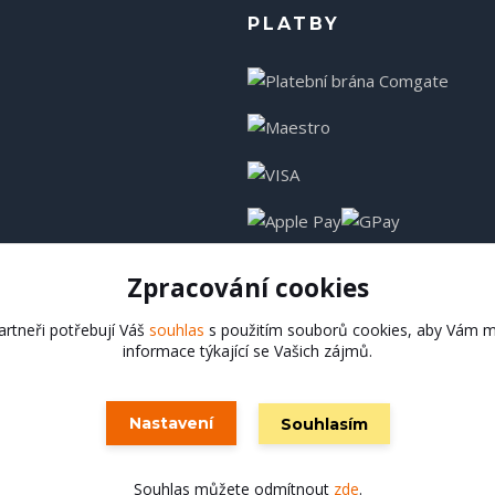
PLATBY
Zpracování cookies
rtneři potřebují Váš
souhlas
s použitím souborů cookies, aby Vám m
informace týkající se Vašich zájmů.
Hadladla.cz
Nastavení
Souhlasím
Vytvořeno na
Eshop-rychle.cz
Souhlas můžete odmítnout
zde
.