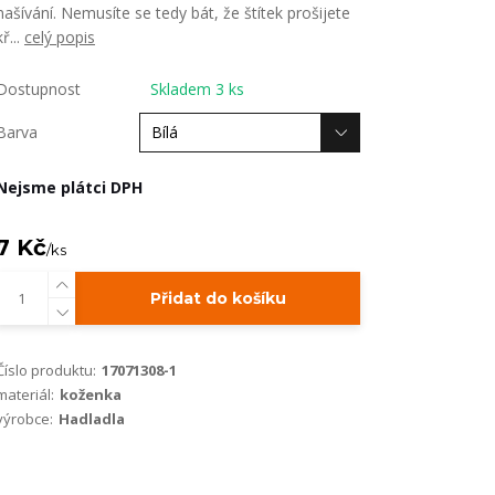
našívání. Nemusíte se tedy bát, že štítek prošijete
kř...
celý popis
Dostupnost
Skladem 3 ks
Barva
Nejsme plátci DPH
7 Kč
/
ks
Přidat do košíku
Číslo produktu:
17071308-1
materiál:
koženka
výrobce:
Hadladla