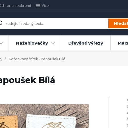
Ochrana soukromí
Více
Hleda
Nažehlovačky
Dřevěné výřezy
Mac
o
Koženkový štítek - Papoušek Bílá
apoušek Bílá