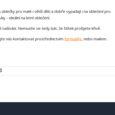
 oblečky pro malé i větší děti a dobře vypadají i na oblečení pro
ky - ideální na letní oblečení.
našívání. Nemusíte se tedy bát, že štítek prošijete křivě.
ejte nás kontaktovat prostřednictvím
formuláře
, nebo mailem.
U