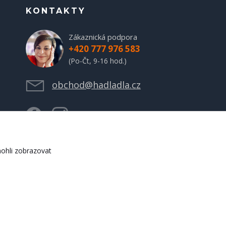
KONTAKTY
Zákaznická podpora
+420 777 976 583
(Po-Čt, 9-16 hod.)
obchod@hadladla.cz
ohli zobrazovat