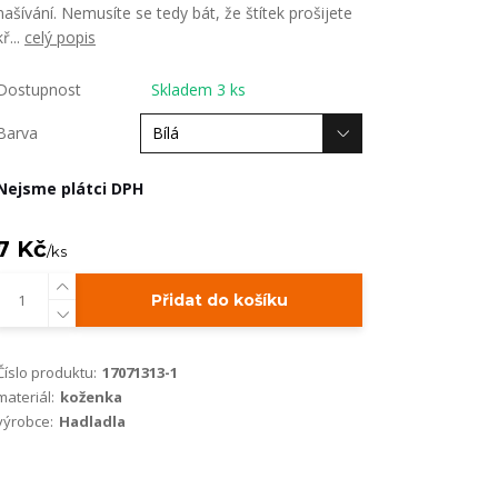
našívání. Nemusíte se tedy bát, že štítek prošijete
kř...
celý popis
Dostupnost
Skladem 3 ks
Barva
Nejsme plátci DPH
7 Kč
/
ks
Přidat do košíku
Číslo produktu:
17071313-1
materiál:
koženka
výrobce:
Hadladla