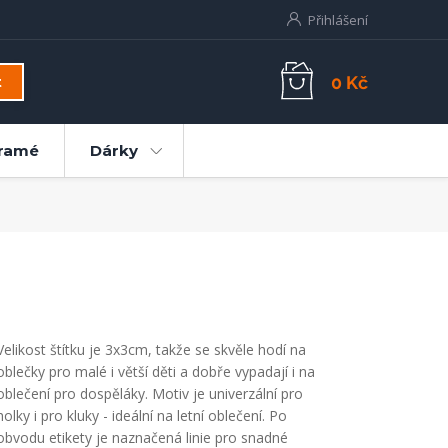
Přihlášení
0 Kč
t
ramé
Dárky
Velikost štítku je 3x3cm, takže se skvěle hodí na
oblečky pro malé i větší děti a dobře vypadají i na
oblečení pro dospěláky. Motiv je univerzální pro
holky i pro kluky - ideální na letní oblečení. Po
obvodu etikety je naznačená linie pro snadné