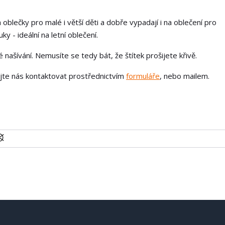
 oblečky pro malé i větší děti a dobře vypadají i na oblečení pro
ky - ideální na letní oblečení.
našívání. Nemusíte se tedy bát, že štítek prošijete křivě.
ejte nás kontaktovat prostřednictvím
formuláře
, nebo mailem.
U