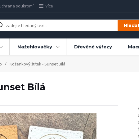
Ochrana soukromí
Více
Hleda
Nažehlovačky
Dřevěné výřezy
Mac
o
Koženkový štítek - Sunset Bílá
unset Bílá