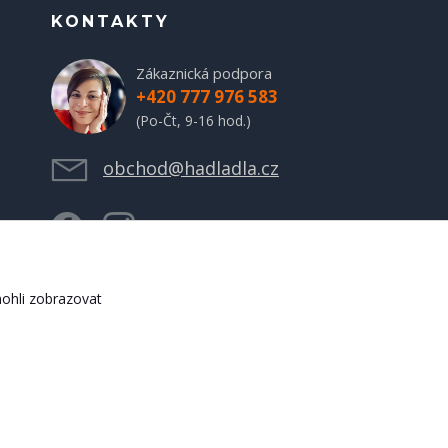
KONTAKTY
Zákaznická podpora
+420 777 976 583
(Po-Čt, 9-16 hod.)
obchod@hadladla.cz
ohli zobrazovat