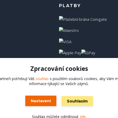
PLATBY
Zpracování cookies
rtneři potřebují Váš
souhlas
s použitím souborů cookies, aby Vám m
informace týkající se Vašich zájmů.
Hadladla.cz
Nastavení
Souhlasím
Vytvořeno na
Eshop-rychle.cz
Souhlas můžete odmítnout
zde
.