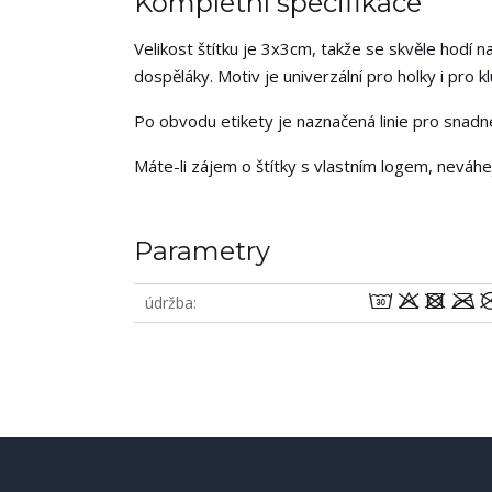
Kompletní specifikace
Velikost štítku je 3x3cm, takže se skvěle hodí na
dospěláky. Motiv je univerzální pro holky i pro klu
Po obvodu etikety je naznačená linie pro snadné 
Máte-li zájem o štítky s vlastním logem, neváh
Parametry
wodm
údržba