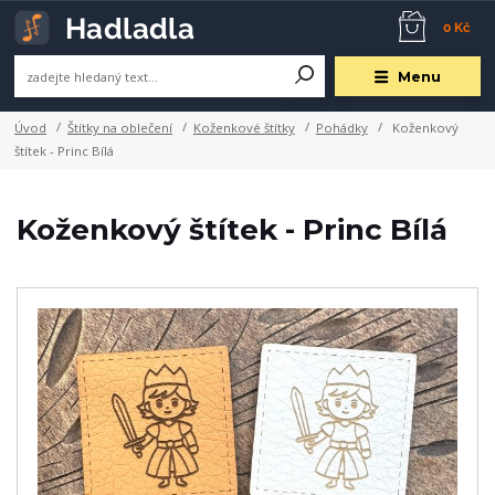
0 Kč
Menu
Úvod
Štítky na oblečení
Koženkové štítky
Pohádky
Koženkový
štítek - Princ Bílá
Koženkový štítek - Princ Bílá