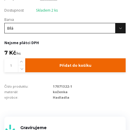
Dostupnost
Skladem 2 ks
Barva
Nejsme plátci DPH
7 Kč
/
ks
Přidat do košíku
Číslo produktu:
17071322-1
materiál:
koženka
výrobce:
Hadladla
Gravírujeme