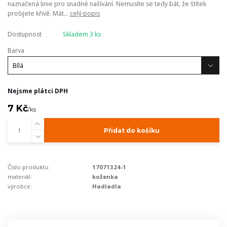
naznačená linie pro snadné našívání. Nemusíte se tedy bát, že štítek
prošijete křivě. Mát...
celý popis
Dostupnost
Skladem 3 ks
Barva
Nejsme plátci DPH
7 Kč
/
ks
Přidat do košíku
Číslo produktu:
17071324-1
materiál:
koženka
výrobce:
Hadladla