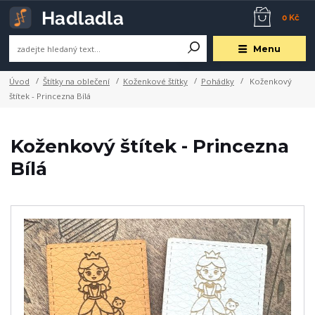
0 Kč
Menu
Úvod
Štítky na oblečení
Koženkové štítky
Pohádky
Koženkový
štítek - Princezna Bílá
Koženkový štítek - Princezna
Bílá