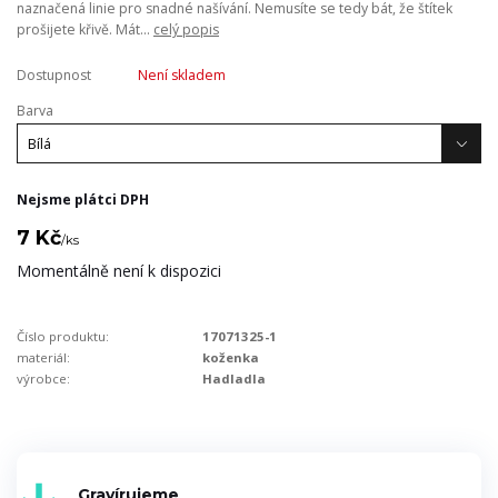
naznačená linie pro snadné našívání. Nemusíte se tedy bát, že štítek
prošijete křivě. Mát...
celý popis
Dostupnost
Není skladem
Barva
Nejsme plátci DPH
7 Kč
/
ks
Momentálně není k dispozici
Číslo produktu:
17071325-1
materiál:
koženka
výrobce:
Hadladla
Gravírujeme