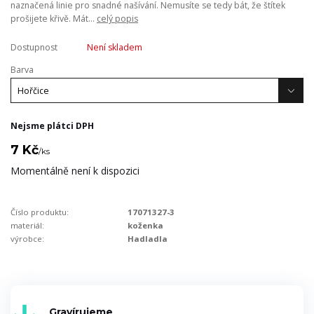
naznačená linie pro snadné našívání. Nemusíte se tedy bát, že štítek
prošijete křivě. Mát...
celý popis
Dostupnost
Není skladem
Barva
Nejsme plátci DPH
7 Kč
/
ks
Momentálně není k dispozici
Číslo produktu:
17071327-3
materiál:
koženka
výrobce:
Hadladla
Gravírujeme