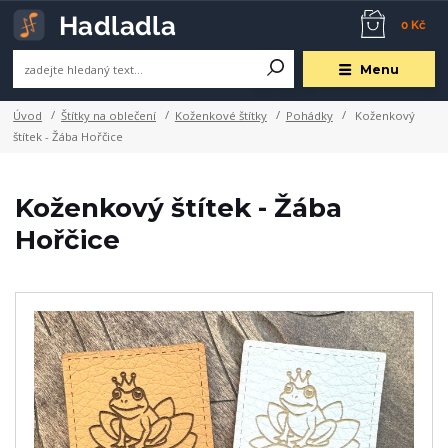
0 Kč
Menu
Úvod
Štítky na oblečení
Koženkové štítky
Pohádky
Koženkový
štítek - Žába Hořčice
Koženkový štítek - Žába
Hořčice