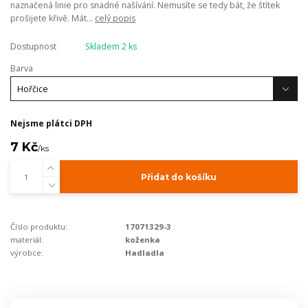
naznačená linie pro snadné našívání. Nemusíte se tedy bát, že štítek
prošijete křivě. Mát...
celý popis
Dostupnost
Skladem 2 ks
Barva
Nejsme plátci DPH
7 Kč
/
ks
Přidat do košíku
Číslo produktu:
17071329-3
materiál:
koženka
výrobce:
Hadladla