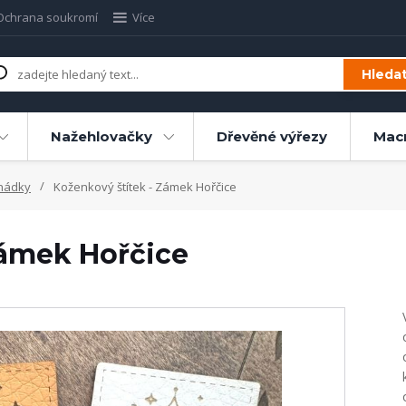
Ochrana soukromí
Více
Hleda
Nažehlovačky
Dřevěné výřezy
Mac
hádky
Koženkový štítek - Zámek Hořčice
Zámek Hořčice