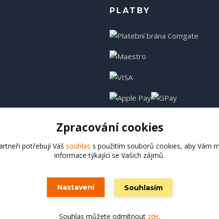
PLATBY
Zpracování cookies
rtneři potřebují Váš
souhlas
s použitím souborů cookies, aby Vám m
informace týkající se Vašich zájmů.
Hadladla.cz
Nastavení
Souhlasím
Vytvořeno na
Eshop-rychle.cz
Souhlas můžete odmítnout
zde
.