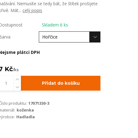
našívání. Nemusíte se tedy bát, že štítek prošijete
křivě. Mát...
celý popis
Dostupnost
Skladem 6 ks
Barva
Nejsme plátci DPH
7 Kč
/
ks
Přidat do košíku
Číslo produktu:
17071330-3
materiál:
koženka
výrobce:
Hadladla