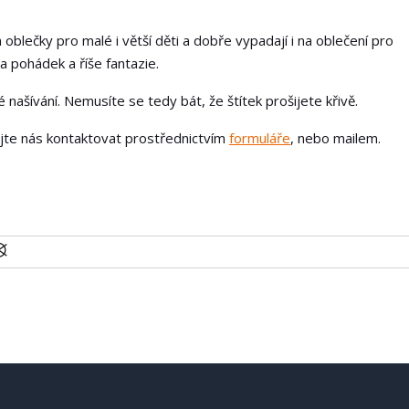
 oblečky pro malé i větší děti a dobře vypadají i na oblečení pro
a pohádek a říše fantazie.
našívání. Nemusíte se tedy bát, že štítek prošijete křivě.
ejte nás kontaktovat prostřednictvím
formuláře
, nebo mailem.
U