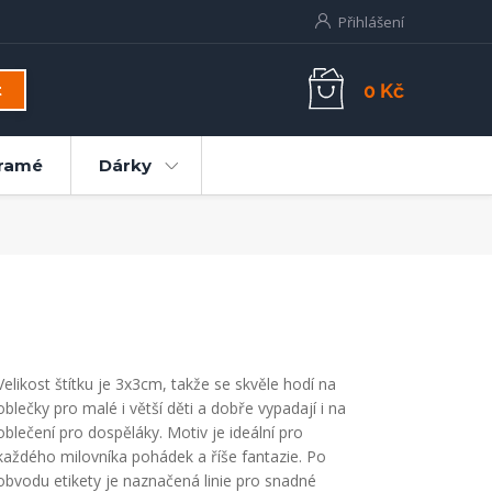
Přihlášení
0 Kč
t
ramé
Dárky
Velikost štítku je 3x3cm, takže se skvěle hodí na
oblečky pro malé i větší děti a dobře vypadají i na
oblečení pro dospěláky. Motiv je ideální pro
každého milovníka pohádek a říše fantazie. Po
obvodu etikety je naznačená linie pro snadné