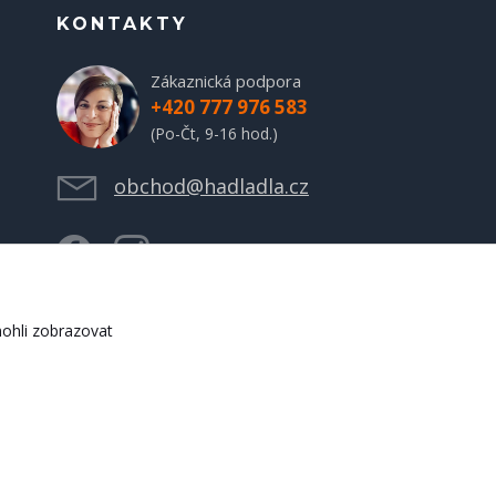
KONTAKTY
Zákaznická podpora
+420 777 976 583
(Po-Čt, 9-16 hod.)
obchod@hadladla.cz
ohli zobrazovat