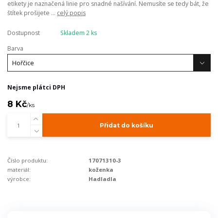
etikety je naznačená linie pro snadné našívání. Nemusíte se tedy bát, že
štítek prošijete ...
celý popis
Dostupnost
Skladem 2 ks
Barva
Nejsme plátci DPH
8 Kč
/
ks
Přidat do košíku
Číslo produktu:
17071310-3
materiál:
koženka
výrobce:
Hadladla