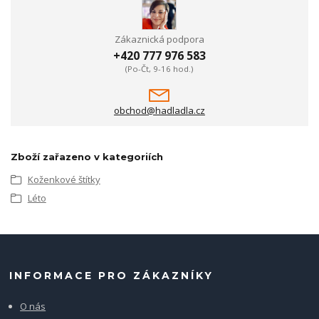
Zákaznická podpora
+420 777 976 583
(Po-Čt, 9-16 hod.)
obchod@hadladla.cz
Zboží zařazeno v kategoriích
Koženkové štítky
Léto
INFORMACE PRO ZÁKAZNÍKY
O nás