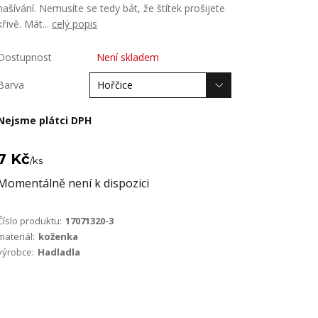
našívání. Nemusíte se tedy bát, že štítek prošijete
křivě. Mát...
celý popis
Dostupnost
Není skladem
Barva
Nejsme plátci DPH
7 Kč
/
ks
Momentálně není k dispozici
Číslo produktu:
17071320-3
materiál:
koženka
výrobce:
Hadladla