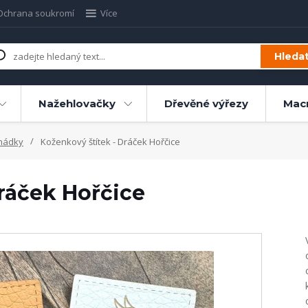
Ochrana soukromí
Více
Hleda
Nažehlovačky
Dřevěné výřezy
Mac
hádky
Koženkový štítek - Dráček Hořčice
ráček Hořčice