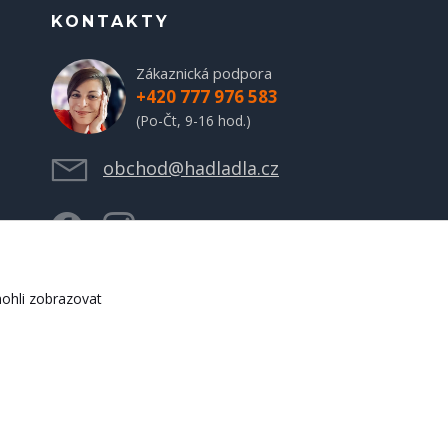
KONTAKTY
Zákaznická podpora
+420 777 976 583
(Po-Čt, 9-16 hod.)
obchod@hadladla.cz
ohli zobrazovat