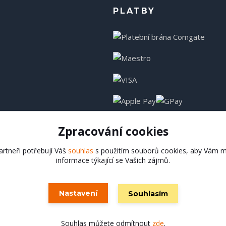
PLATBY
Zpracování cookies
rtneři potřebují Váš
souhlas
s použitím souborů cookies, aby Vám m
informace týkající se Vašich zájmů.
Hadladla.cz
Nastavení
Souhlasím
Vytvořeno na
Eshop-rychle.cz
Souhlas můžete odmítnout
zde
.