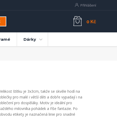
Přihlášení
0 Kč
t
ramé
Dárky
Velikost štítku je 3x3cm, takže se skvěle hodí na
oblečky pro malé i větší děti a dobře vypadají i na
oblečení pro dospěláky. Motiv je ideální pro
každého milovníka pohádek a říše fantazie. Po
obvodu etikety je naznačená linie pro snadné