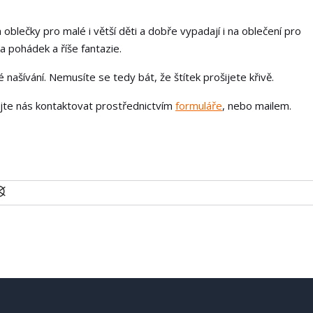
 oblečky pro malé i větší děti a dobře vypadají i na oblečení pro
a pohádek a říše fantazie.
našívání. Nemusíte se tedy bát, že štítek prošijete křivě.
ejte nás kontaktovat prostřednictvím
formuláře
, nebo mailem.
U