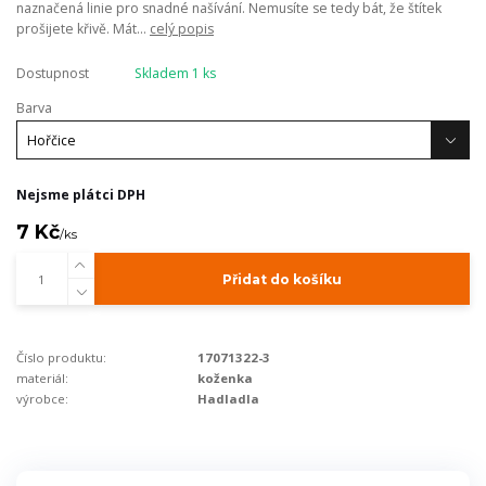
naznačená linie pro snadné našívání. Nemusíte se tedy bát, že štítek
prošijete křivě. Mát...
celý popis
Dostupnost
Skladem 1 ks
Barva
Nejsme plátci DPH
7 Kč
/
ks
Přidat do košíku
Číslo produktu:
17071322-3
materiál:
koženka
výrobce:
Hadladla