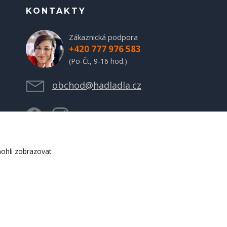
KONTAKTY
Zákaznická podpora
+420 777 976 583
(Po-Čt, 9-16 hod.)
obchod@hadladla.cz
ohli zobrazovat