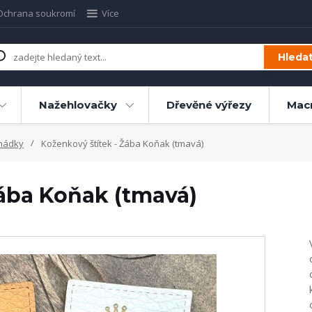
Ochrana soukromí
Více
Hleda
Nažehlovačky
Dřevěné výřezy
Mac
hádky
Koženkový štítek - Žába Koňak (tmavá)
Žába Koňak (tmavá)