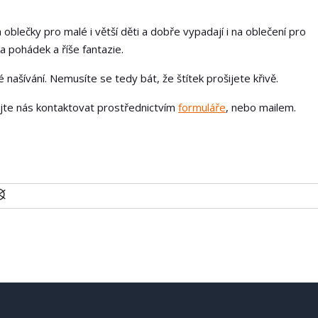
 oblečky pro malé i větší děti a dobře vypadají i na oblečení pro
a pohádek a říše fantazie.
našívání. Nemusíte se tedy bát, že štítek prošijete křivě.
ejte nás kontaktovat prostřednictvím
formuláře
, nebo mailem.
U