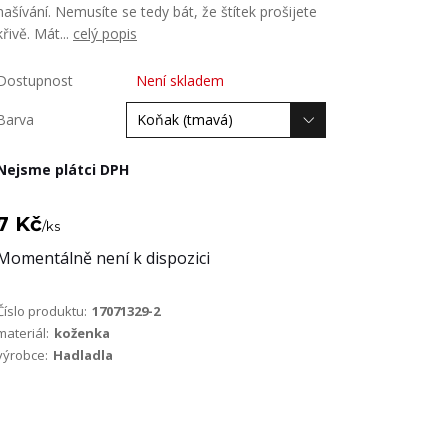
našívání. Nemusíte se tedy bát, že štítek prošijete
křivě. Mát...
celý popis
Dostupnost
Není skladem
Barva
Nejsme plátci DPH
7 Kč
/
ks
Momentálně není k dispozici
Číslo produktu:
17071329-2
materiál:
koženka
výrobce:
Hadladla