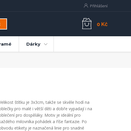
Přihlášení
0 Kč
t
ramé
Dárky
Velikost štítku je 3x3cm, takže se skvěle hodí na
oblečky pro malé i větší děti a dobře vypadají i na
oblečení pro dospěláky. Motiv je ideální pro
každého milovníka pohádek a říše fantazie. Po
obvodu etikety je naznačená linie pro snadné