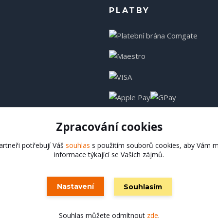
PLATBY
Zpracování cookies
rtneři potřebují Váš
souhlas
s použitím souborů cookies, aby Vám m
informace týkající se Vašich zájmů.
Hadladla.cz
Nastavení
Souhlasím
Vytvořeno na
Eshop-rychle.cz
Souhlas můžete odmítnout
zde
.