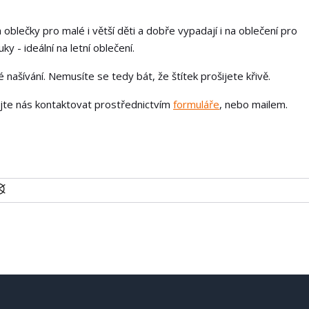
 oblečky pro malé i větší děti a dobře vypadají i na oblečení pro
ky - ideální na letní oblečení.
našívání. Nemusíte se tedy bát, že štítek prošijete křivě.
ejte nás kontaktovat prostřednictvím
formuláře
, nebo mailem.
U