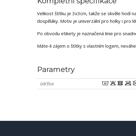
Kompletní specifikace
Velikost štítku je 3x3cm, takže se skvěle hodí na
dospěláky. Motiv je univerzální pro holky i pro klu
Po obvodu etikety je naznačená linie pro snadné 
Máte-li zájem o štítky s vlastním logem, neváh
Parametry
wodm
údržba