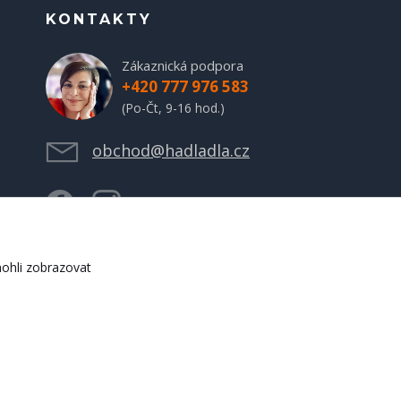
KONTAKTY
Zákaznická podpora
+420 777 976 583
(Po-Čt, 9-16 hod.)
obchod@hadladla.cz
ohli zobrazovat