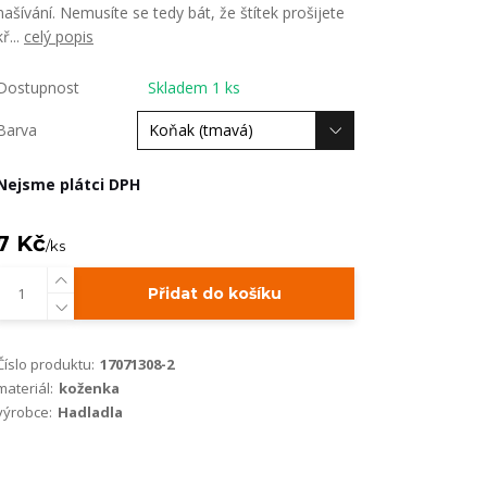
našívání. Nemusíte se tedy bát, že štítek prošijete
kř...
celý popis
Dostupnost
Skladem 1 ks
Barva
Nejsme plátci DPH
7 Kč
/
ks
Přidat do košíku
Číslo produktu:
17071308-2
materiál:
koženka
výrobce:
Hadladla