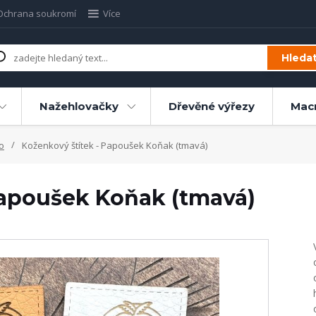
Ochrana soukromí
Více
Hleda
Nažehlovačky
Dřevěné výřezy
Mac
o
Koženkový štítek - Papoušek Koňak (tmavá)
Papoušek Koňak (tmavá)