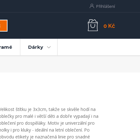
Přihlášení
0 Kč
t
ramé
Dárky
Velikost štítku je 3x3cm, takže se skvěle hodí na
oblečky pro malé i větší děti a dobře vypadají i na
oblečení pro dospěláky. Motiv je univerzální pro
holky i pro kluky - ideální na letní oblečení. Po
obvodu etikety je naznačená linie pro snadné