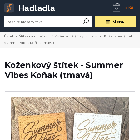
0 Kč
Menu
Úvod
Štítky na oblečení
Koženkové štítky
Léto
Koženkový štítek -
Summer Vibes Koňak (tmavá)
Koženkový štítek - Summer
Vibes Koňak (tmavá)