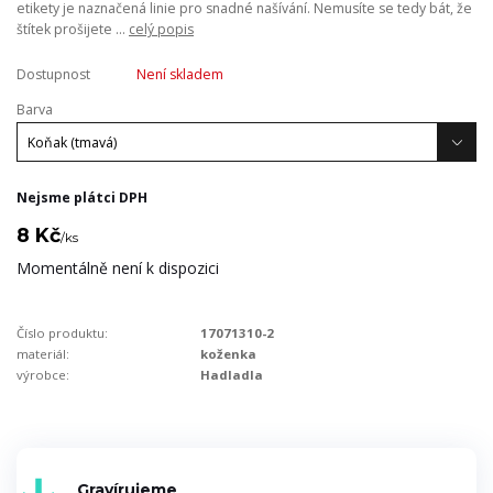
etikety je naznačená linie pro snadné našívání. Nemusíte se tedy bát, že
štítek prošijete ...
celý popis
Dostupnost
Není skladem
Barva
Nejsme plátci DPH
8 Kč
/
ks
Momentálně není k dispozici
Číslo produktu:
17071310-2
materiál:
koženka
výrobce:
Hadladla
Gravírujeme