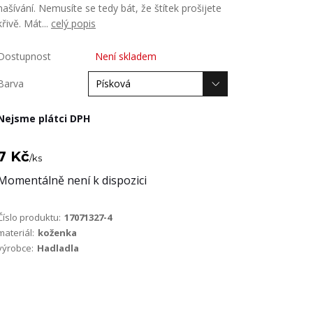
našívání. Nemusíte se tedy bát, že štítek prošijete
křivě. Mát...
celý popis
Dostupnost
Není skladem
Barva
Nejsme plátci DPH
7 Kč
/
ks
Momentálně není k dispozici
Číslo produktu:
17071327-4
materiál:
koženka
výrobce:
Hadladla