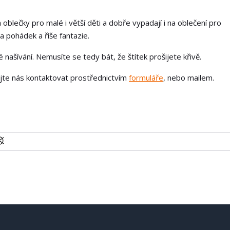
 oblečky pro malé i větší děti a dobře vypadají i na oblečení pro
a pohádek a říše fantazie.
našívání. Nemusíte se tedy bát, že štítek prošijete křivě.
ejte nás kontaktovat prostřednictvím
formuláře
, nebo mailem.
U