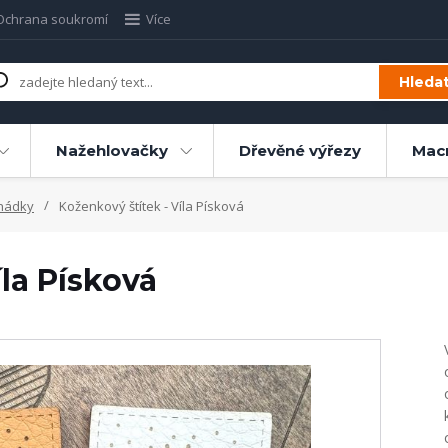
Ochrana soukromí
Více
Hleda
Nažehlovačky
Dřevěné výřezy
Mac
hádky
Koženkový štítek - Víla Písková
íla Písková