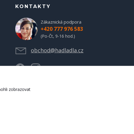
KONTAKTY
Zákaznická podpora
+420 777 976 583
(Po-Čt, 9-16 hod.)
obchod@hadladla.cz
ohli zobrazovat