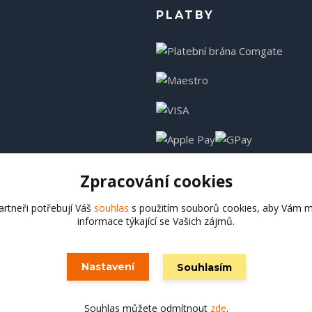
PLATBY
Zpracování cookies
rtneři potřebují Váš
souhlas
s použitím souborů cookies, aby Vám m
informace týkající se Vašich zájmů.
Hadladla.cz
Nastavení
Souhlasím
Vytvořeno na
Eshop-rychle.cz
Souhlas můžete odmítnout
zde
.