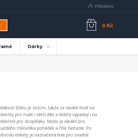
Přihlášení
0 Kč
t
ramé
Dárky
Velikost štítku je 3x3cm, takže se skvěle hodí na
oblečky pro malé i větší děti a dobře vypadají i na
oblečení pro dospěláky. Motiv je ideální pro
každého milovníka pohádek a říše fantazie. Po
obvodu etikety je naznačená linie pro snadné