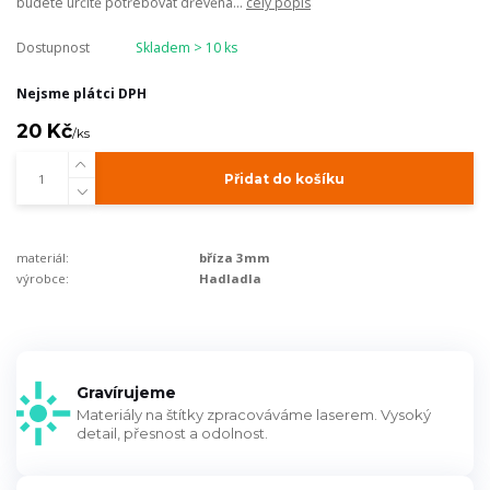
budete určitě potřebovat dřevěná...
celý popis
Dostupnost
Skladem > 10 ks
Nejsme plátci DPH
20 Kč
/
ks
Přidat do košíku
materiál:
bříza 3mm
výrobce:
Hadladla
Gravírujeme
Materiály na štítky zpracováváme laserem. Vysoký
detail, přesnost a odolnost.