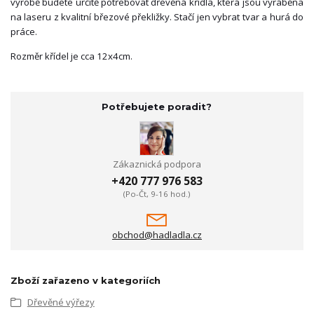
výrobě budete určitě potřebovat dřevěná křídla, která jsou vyráběna
na laseru z kvalitní březové překližky. Stačí jen vybrat tvar a hurá do
práce.
Rozměr křídel je cca 12x4cm.
Potřebujete poradit?
Zákaznická podpora
+420 777 976 583
(Po-Čt, 9-16 hod.)
obchod@hadladla.cz
Zboží zařazeno v kategoriích
Dřevěné výřezy