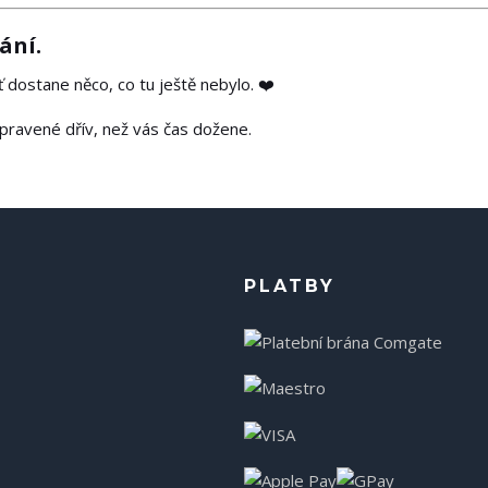
ání.
 dostane něco, co tu ještě nebylo. ❤️
pravené dřív, než vás čas dožene.
PLATBY