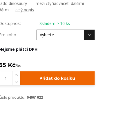
rádo dinosaury — i mezi čtyřiadvaceti dalšími
dětmi. ...
celý popis
Dostupnost
Skladem > 10 ks
Pro koho
Nejsme plátci DPH
65 Kč
/
ks
Přidat do košíku
Číslo produktu:
04061022