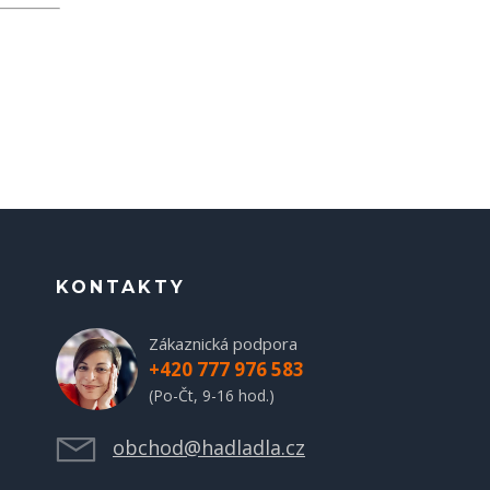
KONTAKTY
Zákaznická podpora
+420 777 976 583
(Po-Čt, 9-16 hod.)
obchod@hadladla.cz