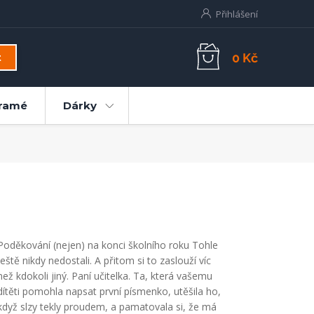
Přihlášení
0 Kč
t
ramé
Dárky
Poděkování (nejen) na konci školního roku Tohle
ještě nikdy nedostali. A přitom si to zaslouží víc
než kdokoli jiný. Paní učitelka. Ta, která vašemu
dítěti pomohla napsat první písmenko, utěšila ho,
když slzy tekly proudem, a pamatovala si, že má