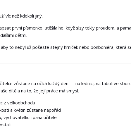
í víc než kdokoli jiný.
napsat první písmenko, utěšila ho, když slzy tekly proudem, a pam
dalšími dětmi.
t, aby to nebyl už pošesté stejný hrníček nebo bonboniéra, která s
telce zůstane na očích každý den — na lednici, na tabuli ve sbor
aše dítě a na to, že její práce má smysl.
c z velkoobchodu
kostí a květin zůstane napořád
, vychovatelku i pana učitele
stali