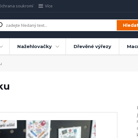
Ochrana soukromí
Více
Hleda
Nažehlovačky
Dřevěné výřezy
Mac
u
ku