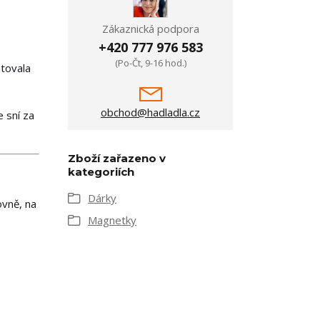
Zákaznická podpora
+420 777 976 583
(Po-Čt, 9-16 hod.)
atovala
obchod@hadladla.cz
e sní za
Zboží zařazeno v
kategoriích
Dárky
ovně, na
Magnetky