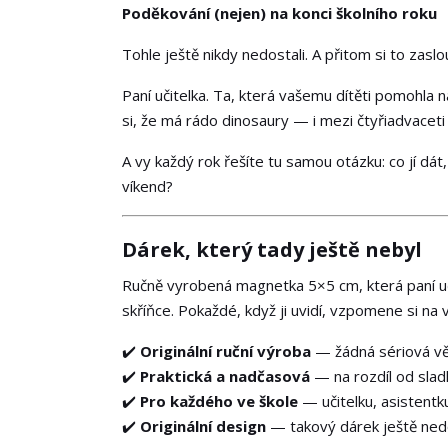
Poděkování (nejen) na konci školního roku
Tohle ještě nikdy nedostali. A přitom si to zaslouž
Paní učitelka. Ta, která vašemu dítěti pomohla 
si, že má rádo dinosaury — i mezi čtyřiadvaceti 
A vy každý rok řešíte tu samou otázku: co jí dá
víkend?
Dárek, který tady ještě nebyl
Ručně vyrobená magnetka 5×5 cm, která paní uči
skříňce. Pokaždé, když ji uvidí, vzpomene si na v
✔️
Originální ruční výroba
— žádná sériová vě
✔️
Praktická a nadčasová
— na rozdíl od slad
✔️
Pro každého ve škole
— učitelku, asistentku
✔️
Originální design
— takový dárek ještě nedo