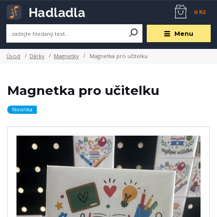
0 Kč
Menu
Úvod
Dárky
Magnetky
Magnetka pro učitelku
Magnetka pro učitelku
Novinka