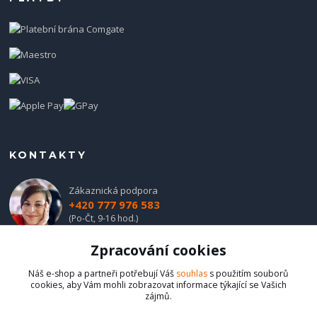
KONTAKTY
Zákaznická podpora
+420 777 976 583
(Po-Čt, 9-16 hod.)
Zpracování cookies
obchod@hadladla.cz
Náš e-shop a partneři potřebují Váš
souhlas
s použitím souborů
cookies, aby Vám mohli zobrazovat informace týkající se Vašich
zájmů.