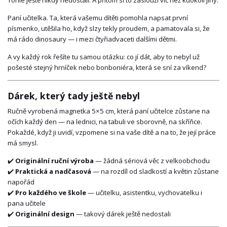
Tohle ještě nikdy nedostali. A přitom si to zaslouží víc než kdokoli jiný.
Paní učitelka. Ta, která vašemu dítěti pomohla napsat první
písmenko, utěšila ho, když slzy tekly proudem, a pamatovala si, že
má rádo dinosaury — i mezi čtyřiadvaceti dalšími dětmi.
A vy každý rok řešíte tu samou otázku: co jí dát, aby to nebyl už
pošesté stejný hrníček nebo bonboniéra, která se sní za víkend?
Dárek, který tady ještě nebyl
Ručně vyrobená magnetka 5×5 cm, která paní učitelce zůstane na
očích každý den — na lednici, na tabuli ve sborovně, na skříňce.
Pokaždé, když ji uvidí, vzpomene si na vaše dítě a na to, že její práce
má smysl.
✔️
Originální ruční výroba
— žádná sériová věc z velkoobchodu
✔️
Praktická a nadčasová
— na rozdíl od sladkostí a květin zůstane
napořád
✔️
Pro každého ve škole
— učitelku, asistentku, vychovatelku i
pana učitele
✔️
Originální design
— takový dárek ještě nedostali