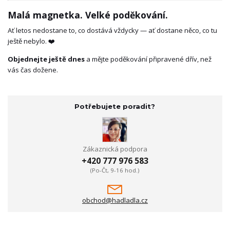
Malá magnetka. Velké poděkování.
Ať letos nedostane to, co dostává vždycky — ať dostane něco, co tu
ještě nebylo. ❤️
Objednejte ještě dnes
a mějte poděkování připravené dřív, než
vás čas dožene.
Potřebujete poradit?
Zákaznická podpora
+420 777 976 583
(Po-Čt, 9-16 hod.)
obchod@hadladla.cz