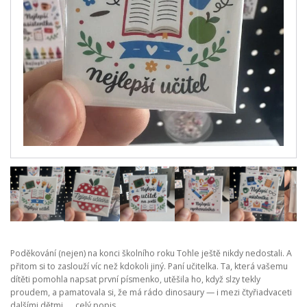
Poděkování (nejen) na konci školního roku Tohle ještě nikdy nedostali. A
přitom si to zaslouží víc než kdokoli jiný. Paní učitelka. Ta, která vašemu
dítěti pomohla napsat první písmenko, utěšila ho, když slzy tekly
proudem, a pamatovala si, že má rádo dinosaury — i mezi čtyřiadvaceti
dalšími dětmi. ...
celý popis