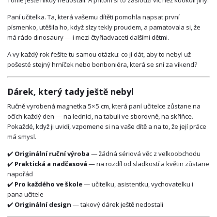
Tohle ještě nikdy nedostali. A přitom si to zaslouží víc než kdokoli jiný.
Paní učitelka. Ta, která vašemu dítěti pomohla napsat první
písmenko, utěšila ho, když slzy tekly proudem, a pamatovala si, že
má rádo dinosaury — i mezi čtyřiadvaceti dalšími dětmi.
A vy každý rok řešíte tu samou otázku: co jí dát, aby to nebyl už
pošesté stejný hrníček nebo bonboniéra, která se sní za víkend?
Dárek, který tady ještě nebyl
Ručně vyrobená magnetka 5×5 cm, která paní učitelce zůstane na
očích každý den — na lednici, na tabuli ve sborovně, na skříňce.
Pokaždé, když ji uvidí, vzpomene si na vaše dítě a na to, že její práce
má smysl.
✔️
Originální ruční výroba
— žádná sériová věc z velkoobchodu
✔️
Praktická a nadčasová
— na rozdíl od sladkostí a květin zůstane
napořád
✔️
Pro každého ve škole
— učitelku, asistentku, vychovatelku i
pana učitele
✔️
Originální design
— takový dárek ještě nedostali