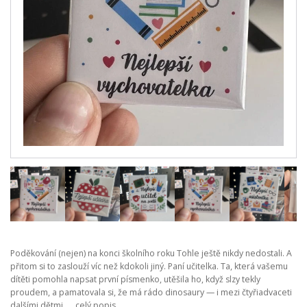
Poděkování (nejen) na konci školního roku Tohle ještě nikdy nedostali. A
přitom si to zaslouží víc než kdokoli jiný. Paní učitelka. Ta, která vašemu
dítěti pomohla napsat první písmenko, utěšila ho, když slzy tekly
proudem, a pamatovala si, že má rádo dinosaury — i mezi čtyřiadvaceti
dalšími dětmi. ...
celý popis