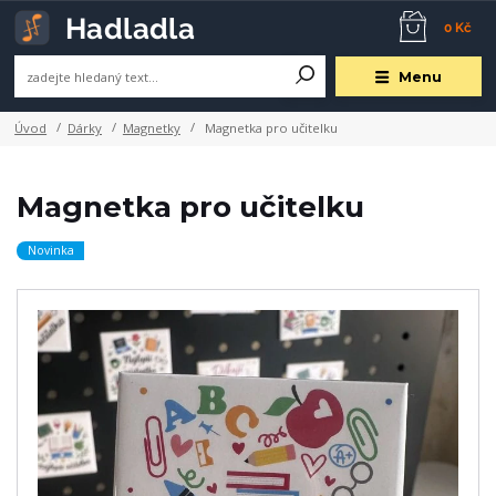
0 Kč
Menu
Úvod
Dárky
Magnetky
Magnetka pro učitelku
Magnetka pro učitelku
Novinka