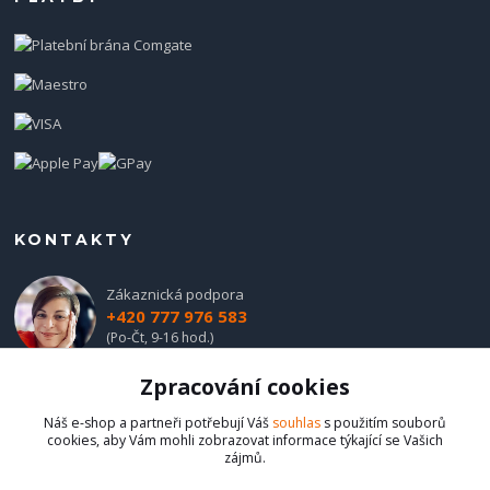
KONTAKTY
Zákaznická podpora
+420 777 976 583
(Po-Čt, 9-16 hod.)
Zpracování cookies
obchod@hadladla.cz
Náš e-shop a partneři potřebují Váš
souhlas
s použitím souborů
cookies, aby Vám mohli zobrazovat informace týkající se Vašich
zájmů.