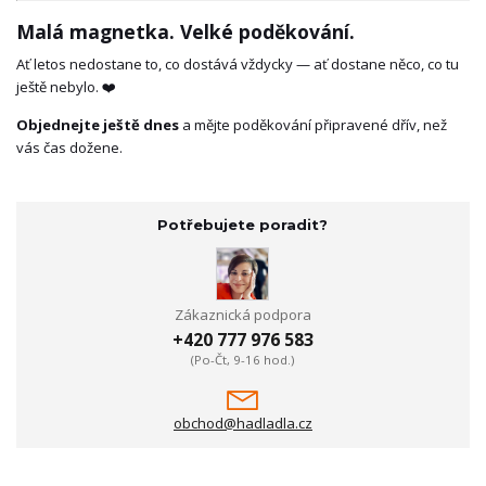
Malá magnetka. Velké poděkování.
Ať letos nedostane to, co dostává vždycky — ať dostane něco, co tu
ještě nebylo. ❤️
Objednejte ještě dnes
a mějte poděkování připravené dřív, než
vás čas dožene.
Potřebujete poradit?
Zákaznická podpora
+420 777 976 583
(Po-Čt, 9-16 hod.)
obchod@hadladla.cz