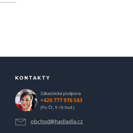
KONTAKTY
Zákaznická podpora
+420 777 976 583
(Po-Čt, 9-16 hod.)
obchod@hadladla.cz