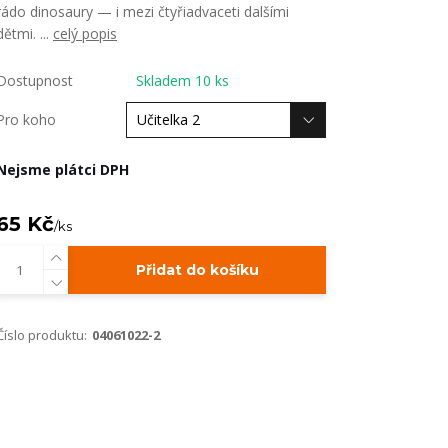
rádo dinosaury — i mezi čtyřiadvaceti dalšími
dětmi. ...
celý popis
Dostupnost
Skladem 10 ks
Pro koho
Nejsme plátci DPH
65 Kč
/
ks
Přidat do košíku
Číslo produktu:
04061022-2