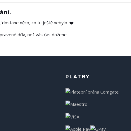
ání.
 dostane něco, co tu ještě nebylo. ❤️
pravené dřív, než vás čas dožene.
PLATBY