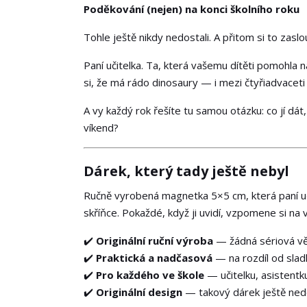
Poděkování (nejen) na konci školního roku
Tohle ještě nikdy nedostali. A přitom si to zaslouž
Paní učitelka. Ta, která vašemu dítěti pomohla 
si, že má rádo dinosaury — i mezi čtyřiadvaceti 
A vy každý rok řešíte tu samou otázku: co jí dá
víkend?
Dárek, který tady ještě nebyl
Ručně vyrobená magnetka 5×5 cm, která paní uči
skříňce. Pokaždé, když ji uvidí, vzpomene si na v
✔️
Originální ruční výroba
— žádná sériová vě
✔️
Praktická a nadčasová
— na rozdíl od slad
✔️
Pro každého ve škole
— učitelku, asistentku
✔️
Originální design
— takový dárek ještě nedo