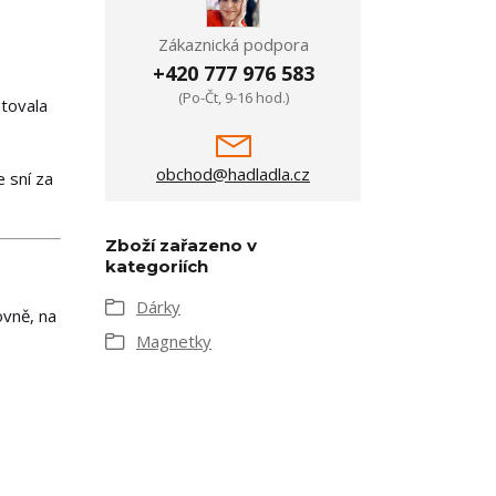
Zákaznická podpora
+420 777 976 583
(Po-Čt, 9-16 hod.)
atovala
obchod@hadladla.cz
e sní za
Zboží zařazeno v
kategoriích
Dárky
ovně, na
Magnetky