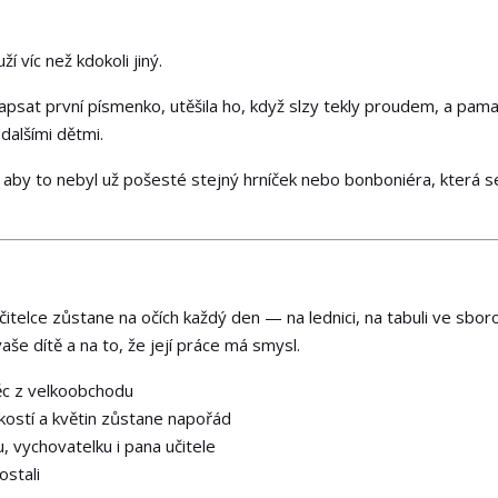
í víc než kdokoli jiný.
napsat první písmenko, utěšila ho, když slzy tekly proudem, a pam
dalšími dětmi.
t, aby to nebyl už pošesté stejný hrníček nebo bonboniéra, která s
telce zůstane na očích každý den — na lednici, na tabuli ve sbor
aše dítě a na to, že její práce má smysl.
c z velkoobchodu
kostí a květin zůstane napořád
, vychovatelku i pana učitele
stali