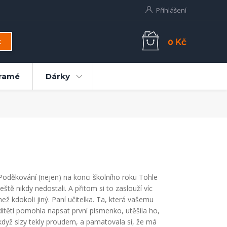
Přihlášení
0 Kč
t
ramé
Dárky
Poděkování (nejen) na konci školního roku Tohle
ještě nikdy nedostali. A přitom si to zaslouží víc
než kdokoli jiný. Paní učitelka. Ta, která vašemu
dítěti pomohla napsat první písmenko, utěšila ho,
když slzy tekly proudem, a pamatovala si, že má