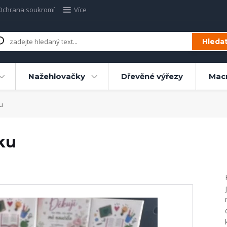
Ochrana soukromí
Více
Hleda
Nažehlovačky
Dřevěné výřezy
Mac
u
ku