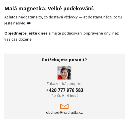
Malá magnetka. Velké poděkování.
Ať letos nedostane to, co dostává vždycky — ať dostane něco, co tu
ještě nebylo. ❤️
Objednejte ještě dnes
a mějte poděkování připravené dřív, než
vás čas dožene.
Potřebujete poradit?
Zákaznická podpora
+420 777 976 583
(Po-Čt, 9-16 hod.)
obchod@hadladla.cz