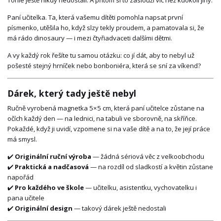
Tohle ještě nikdy nedostali. A přitom si to zaslouží víc než kdokoli jiný.
Paní učitelka. Ta, která vašemu dítěti pomohla napsat první
písmenko, utěšila ho, když slzy tekly proudem, a pamatovala si, že
má rádo dinosaury — i mezi čtyřiadvaceti dalšími dětmi.
A vy každý rok řešíte tu samou otázku: co jí dát, aby to nebyl už
pošesté stejný hrníček nebo bonboniéra, která se sní za víkend?
Dárek, který tady ještě nebyl
Ručně vyrobená magnetka 5×5 cm, která paní učitelce zůstane na
očích každý den — na lednici, na tabuli ve sborovně, na skříňce.
Pokaždé, když ji uvidí, vzpomene si na vaše dítě a na to, že její práce
má smysl.
✔️
Originální ruční výroba
— žádná sériová věc z velkoobchodu
✔️
Praktická a nadčasová
— na rozdíl od sladkostí a květin zůstane
napořád
✔️
Pro každého ve škole
— učitelku, asistentku, vychovatelku i
pana učitele
✔️
Originální design
— takový dárek ještě nedostali