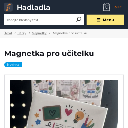
0 Kč
Menu
Úvod
Dárky
Magnetky
Magnetka pro učitelku
Magnetka pro učitelku
Novinka