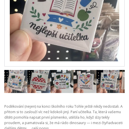
Poděkování (nejen) na konci školního roku Tohle ještě nikdy nedostali. A
přitom si to zaslouží víc než kdokoli jiný. Paní učitelka. Ta, která vašemu
dítěti pomohla napsat první písmenko, utěšila ho, když slzy tekly
proudem, a pamatovala si, že má rádo dinosaury — i mezi čtyřiadvaceti
dalšími dětmi. ...
celý popis