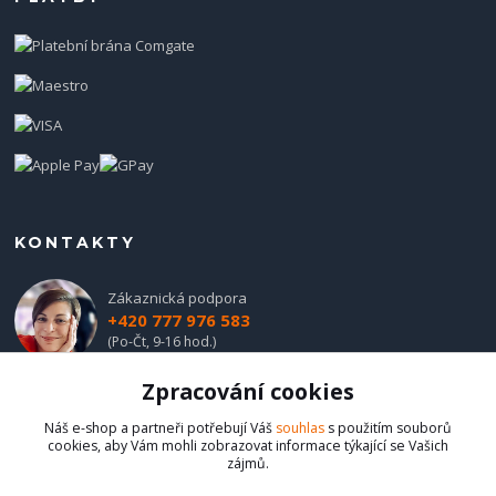
KONTAKTY
Zákaznická podpora
+420 777 976 583
(Po-Čt, 9-16 hod.)
Zpracování cookies
obchod@hadladla.cz
Náš e-shop a partneři potřebují Váš
souhlas
s použitím souborů
cookies, aby Vám mohli zobrazovat informace týkající se Vašich
zájmů.