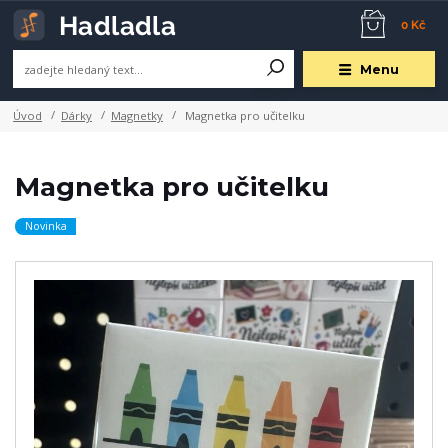
0 Kč
Menu
Úvod
Dárky
Magnetky
Magnetka pro učitelku
Magnetka pro učitelku
Novinka