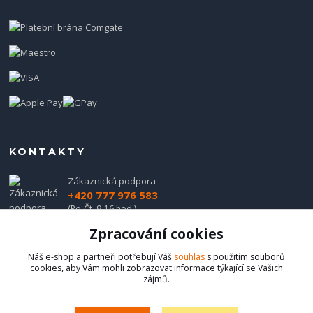
KONTAKTY
Zákaznická podpora
+420 777 976 583
(Po-Čt, 9-16 hod.)
Zpracování cookies
obchod@hadladla.cz
Náš e-shop a partneři potřebují Váš
souhlas
s použitím souborů
cookies, aby Vám mohli zobrazovat informace týkající se Vašich
zájmů.