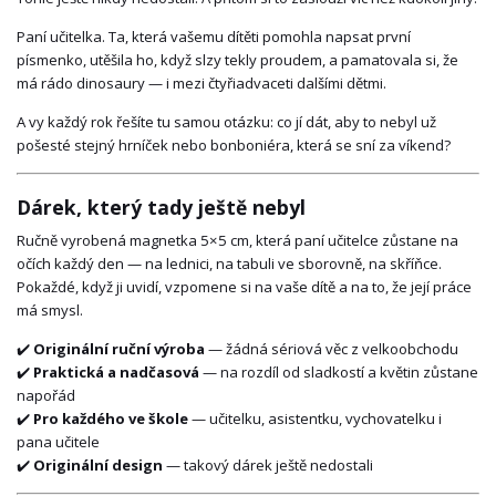
Paní učitelka. Ta, která vašemu dítěti pomohla napsat první
písmenko, utěšila ho, když slzy tekly proudem, a pamatovala si, že
má rádo dinosaury — i mezi čtyřiadvaceti dalšími dětmi.
A vy každý rok řešíte tu samou otázku: co jí dát, aby to nebyl už
pošesté stejný hrníček nebo bonboniéra, která se sní za víkend?
Dárek, který tady ještě nebyl
Ručně vyrobená magnetka 5×5 cm, která paní učitelce zůstane na
očích každý den — na lednici, na tabuli ve sborovně, na skříňce.
Pokaždé, když ji uvidí, vzpomene si na vaše dítě a na to, že její práce
má smysl.
✔️
Originální ruční výroba
— žádná sériová věc z velkoobchodu
✔️
Praktická a nadčasová
— na rozdíl od sladkostí a květin zůstane
napořád
✔️
Pro každého ve škole
— učitelku, asistentku, vychovatelku i
pana učitele
✔️
Originální design
— takový dárek ještě nedostali