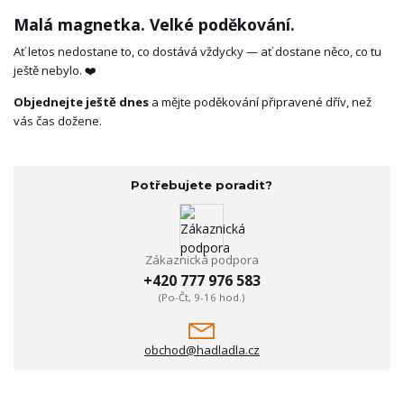
Malá magnetka. Velké poděkování.
Ať letos nedostane to, co dostává vždycky — ať dostane něco, co tu
ještě nebylo. ❤️
Objednejte ještě dnes
a mějte poděkování připravené dřív, než
vás čas dožene.
Potřebujete poradit?
Zákaznická podpora
+420 777 976 583
(Po-Čt, 9-16 hod.)
obchod@hadladla.cz